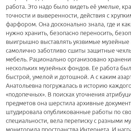
работа. Это надо было видеть её умелые, кр
точности и выверенности, действия с хрупки
фарфором. Она досконально знала, где и ка
нужно хранить, безопасно переносить, безоп
выигрышно выставлять уязвимые музейные 
самолично заботливо сшиты защитные чехл
мебель. Рационально организовано хранение
нескольких музейных фондов. Ее работа был
быстрой, умелой и дотошной. А с каким аза
Анатольевна погружалась в историю каждого
«подопечных». В поисках уточнения атрибуц
предметов она шерстила архивные документ
штудировала опубликованные работы по св
специальности, вела переписку с разными му
мониторила пространства Интернета. И награ