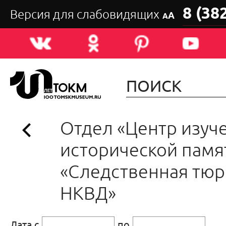
8 (38
Версия для слабовидящих
А
А
Отдел «Центр изуч
исторической памя
«Следственная тю
НКВД»
Дата с
по