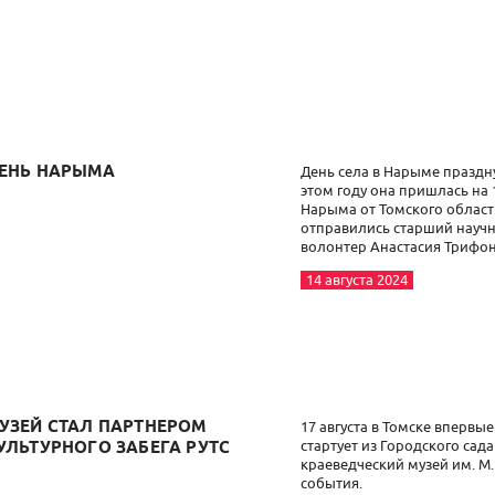
ЕНЬ НАРЫМА
День села в Нарыме праздну
этом году она пришлась на 
Нарыма от Томского област
отправились старший научн
волонтер Анастасия Трифон
14 августа 2024
УЗЕЙ СТАЛ ПАРТНЕРОМ
17 августа в Томске впервые
стартует из Городского сада
УЛЬТУРНОГО ЗАБЕГА РУТС
краеведческий музей им. М.
события.