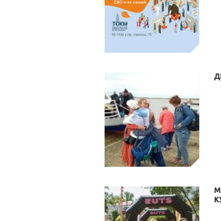
Д
М
К