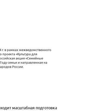
24 г. в рамках межведомственного
о проекта «Культура для
оссийская акция «Семейные
 Году семьи и направленная на
ародов России.
оходит масштабная подготовка