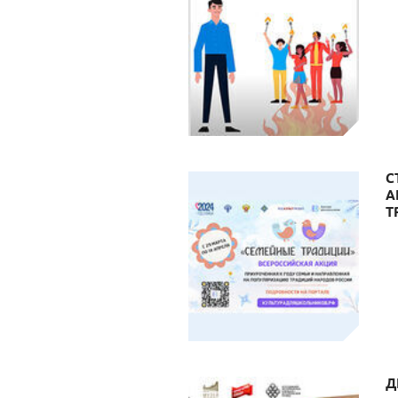
С
А
Т
Д