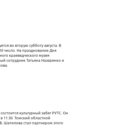
ется во вторую субботу августа. В
10 число. На празднование Дня
ного краеведческого музея
ый сотрудник Татьяна Назаренко и
ова.
 состоится культурный забег РУТС. Он
 в 11:30. Томский областной
Б. Шатилова стал партнером этого