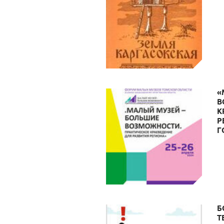
«
В
К
Р
Г
Б
Т