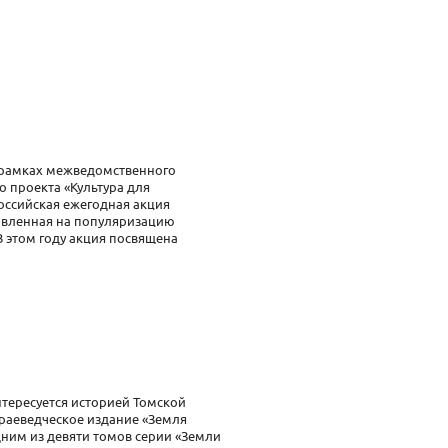
в рамках межведомственного
о проекта «Культура для
оссийская ежегодная акция
равленная на популяризацию
В этом году акция посвящена
интересуется историей Томской
краеведческое издание «Земля
дним из девяти томов серии «Земли