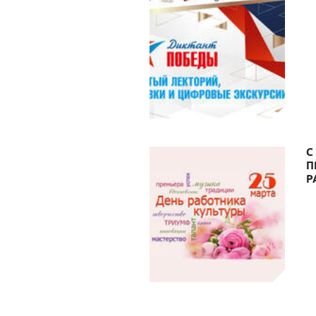
С
П
Р