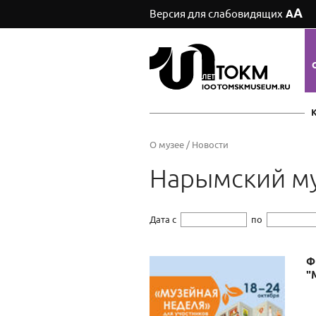
А
Версия для слабовидящих
А
О музее
/
Новости
Нарымский му
Дата с
по
Ф
"