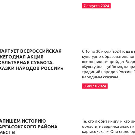
7 августа 2024
ТАРТУЕТ ВСЕРОССИЙСКАЯ
С 10 по 30 июля 2024 года 
культурно-образовательног
ЖЕГОДНАЯ АКЦИЯ
школьников» пройдет Всер
КУЛЬТУРНАЯ СУББОТА.
«Культурная суббота», нап
КАЗКИ НАРОДОВ РОССИИ»
традиций народов России. 
народным сказкам.
8 июля 2024
АПИШЕМ ИСТОРИЮ
Те, кто любит книгу, и кто 
области, наверняка знают 
АРГАСОКСКОГО РАЙОНА
каргасокская». Оно стало о
МЕСТЕ!