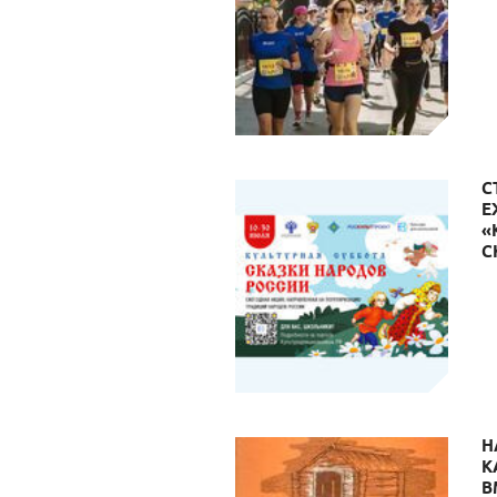
С
Е
«
С
Н
К
В