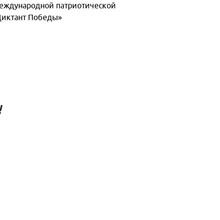
еждународной патриотической
Диктант Победы»
!