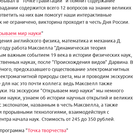
побывал в "Точке гравитации" и помнит содержание
задании содержится всего 12 вопросов на знание великих
 ответить на них вам помогут наши интерактивные
 не ограничено, викторина проходит в честь Дня России.
рываем мир науки
"
дения английского физика, математика и механика Д.
5 году работа Максвелла "Динамическая теория
ым важным событием 19 века в истории физических наук,
ественных науках, после "Происхождения видов" Дарвина. В
чёного, предсказавшего существование электромагнитных
ектромагнитной природы света, мы и проводим экскурси
 для нас это почти коллега: ведь Максвелл также
уки. На экскурсии "Открываем мир науки" мы немного
тии науки, узнаем об истории научных открытий и великих
 экспонатом, названным в честь Максвелла, а также
 прорывными технологиями, взаимодействуя с
тра начала наук. Стоимость от 245 до 350 рублей.
программа "
Точка творчества
"