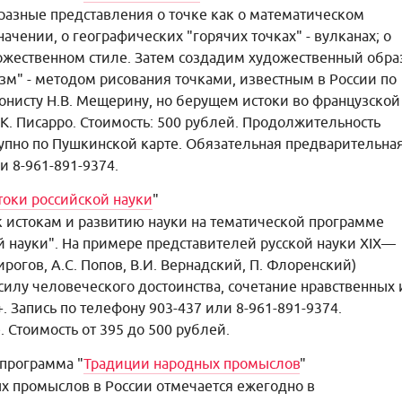
разные представления о точке как о математическом
чении, о географических "горячих точках" - вулканах; о
дожественном стиле. Затем создадим художественный обра
изм" - методом рисования точками, известным в России по
нисту Н.В. Мещерину, но берущем истоки во французской
 К. Писарро. Стоимость: 500 рублей. Продолжительность
тупно по Пушкинской карте. Обязательная предварительна
и 8-961-891-9374.
токи российской науки
"
 истокам и развитию науки на тематической программе
й науки". На примере представителей русской науки XIX—
ирогов, А.С. Попов, В.И. Вернадский, П. Флоренский)
илу человеческого достоинства, сочетание нравственных 
. Запись по телефону 903-437 или 8-961-891-9374.
 Стоимость от 395 до 500 рублей.
программа "
Традиции народных промыслов
"
х промыслов в России отмечается ежегодно в