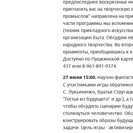
предпоследнее воскресенье ию
пригласить вас на творческую
промыслов" направлена на при
части программы мы вспомним
(техник прикладного искусств
организации быта. Обсудим пе
народного творчества. Во вто
орнаменты, приобщившись к ку
Доступно по Пушкинской карте
437 или 8-961-891-9374.
27 июня 15:00.
Научно-фантасти
С участниками игры обратимся 
С. Лукьяненко, братья Стругац
"Гостья из будущего" и др.), 
чтобы обсудить сценарии буду
столкнуться человечество. О
конструировать образы будущи
задачи. Цель игры - активизи