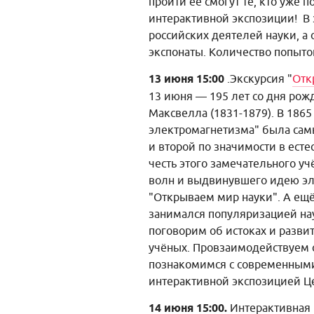
пройти её смогут те, кто уже 
интерактивной экспозиции! В 
российских деятелей науки, а
экспонаты. Количество попыток
13 июня 15:00
.Экскурсия "
Отк
13 июня — 195 лет со дня рож
Максвелла (1831-1879). В 186
электромагнетизма" была сам
и второй по значимости в ест
честь этого замечательного у
волн и выдвинувшего идею эл
"Открываем мир науки". А ещё
занимался популяризацией на
поговорим об истоках и разви
учёных. Провзаимодействуем с
познакомимся с современными
интерактивной экспозицией Цен
14 июня 15:00.
Интерактивная 