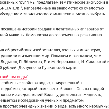
зованных групп мы предлагаем тематические экскурсии в
ЕТАТЕЛЯ", направленные на знакомство со смелостью
робуждением эвристического мышления. Можно выбрать
я посвящена истории создания летательных аппаратов от
рылой машины Ломоносова до современных реактивных
т.
сия об российских изобретателях, учёных и инженерах,
 удивили и изменили мир. Покажем и расскажем, чем
 Лодыгин, П. Яблочков, Е. и М. Черепановы, И. Сикорский 
00 рублей. Доступно по Пушкинской карте.
свойства воды
"
«Необычные свойства воды», приуроченный к
водоёмов, который отмечается 6 июня. Опыты с водой -
юных исследователей! Вода - удивительная жидкость,
предметом исследования учёных и предметом
е простых очевидных знаний о воде, есть много необычны