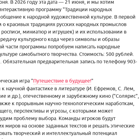
ня. В 2026 году эта дата — 21 июня, и мы хотим
 интерактивную программу "Традиции народных
общение к народной художественной культуре. В первой
 о красивых традициях русских народных промыслов
а росписи, миниатюр и игрушек) и их использовании в
редачу культурного кода через символы и образы
рой части программы попробуем написать народные
льтуре самобытного творчества. Стоимость: 500 рублей.
. Обязательная предварительная запись по телефону 903-
ческая игра "
Путешествие в будущее!
"
к научной фантастике в литературе (И. Ефремов, С. Лем,
кие и др.), отечественному и зарубежному кино ("Солярис",
а также к прорывным научно-технологическим наработкам,
щего, перспективы и угрозы, с которыми может
бсудим проблему выбора. Команды игроков будут
х миров на основе заданных текстов и решать этические
ровать творческий и интеллектуальный потенциал