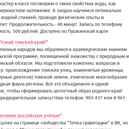
астер классе поговорим о таких свойствах воды, как
оверхностное натяжение. А заодно научимся оптимально
 водной стихией, проводя физические опыты и
лет. Продолжительность - 40 минут. Запись по телефону
мость: 500 рублей. Доступно по Пушкинской карте.
"
Узнай томский край!
"
сленных народов мы обратимся к краеведческим знаниям
льской программе, посвященной знакомству с природным и
мской области. Мы подготовили комплекс вопросов и
у: происхождение томских улиц, знаменитые уроженцы
ьтурные деятели) томской земли, этническое многообразие
дкая фауна региона. Всё это объединили в одной
е, чтобы сформировать целостный образ родного края!
предварительная запись! Наш телефон: 903-437 или 8-961-
еликие российские учёные
"
сылке на странице сообщества "Точка гравитации" в ВК, но