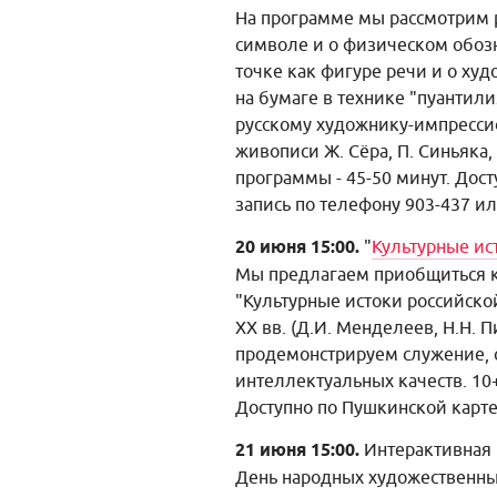
На программе мы рассмотрим 
символе и о физическом обозна
точке как фигуре речи и о ху
на бумаге в технике "пуантил
русскому художнику-импрессио
живописи Ж. Сёра, П. Синьяка,
программы - 45-50 минут. Дос
запись по телефону 903-437 ил
20 июня 15:00.
"
Культурные ис
Мы предлагаем приобщиться к
"Культурные истоки российско
XX вв. (Д.И. Менделеев, Н.Н. П
продемонстрируем служение, с
интеллектуальных качеств. 10+
Доступно по Пушкинской карте.
21 июня 15:00.
Интерактивная 
День народных художественны