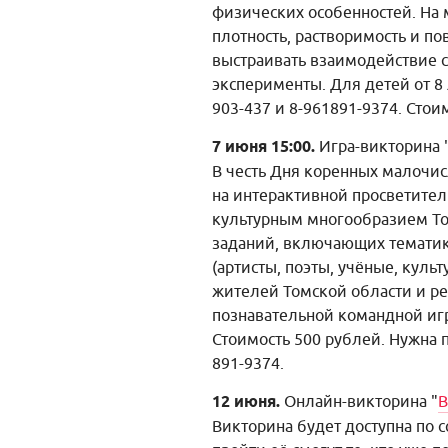
физических особенностей. На м
плотность, растворимость и п
выстраивать взаимодействие с
эксперименты. Для детей от 8 
903-437 и 8-961891-9374. Стои
7 июня 15:00.
Игра-викторина 
В честь Дня коренных малочи
на интерактивной просветите
культурным многообразием То
заданий, включающих тематик
(артисты, поэты, учёные, кул
жителей Томской области и ре
познавательной командной игр
Стоимость 500 рублей. Нужна 
891-9374.
12 июня.
Онлайн-викторина "
В
Викторина будет доступна по с