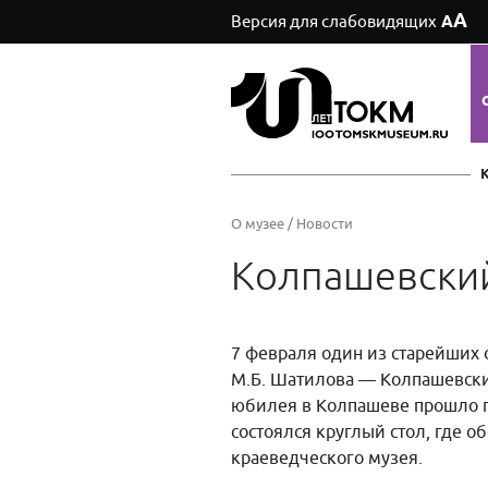
А
Версия для слабовидящих
А
О музее
/
Новости
Колпашевский
7 февраля один из старейших 
М.Б. Шатилова — Колпашевский
юбилея в Колпашеве прошло п
состоялся круглый стол, где 
краеведческого музея.