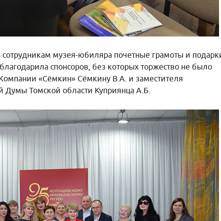
а сотрудникам музея-юбиляра почетные грамоты и подарк
облагодарила спонсоров, без которых торжество не было
Компании «Сёмкин» Сёмкину В.А. и заместителя
й Думы Томской области Куприянца А.Б.