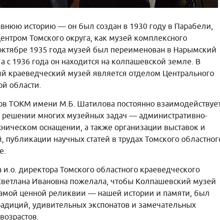
внюю историю — он был создан в 1930 году в Парабели,
ентром Томского округа, как музей комплексного
 октябре 1935 года музей был переименован в Нарымский
а с 1936 года он находится на колпашевской земле. В
й краеведческий музей является отделом Центрального
ой области.
ов ТОКМ имени М.Б. Шатилова постоянно взаимодействуе
 решении многих музейных задач — административно-
хническом оснащении, а также организации выставок и
 публикации научных статей в трудах Томского областног
е.
и.о. директора Томского областного краеведческого
 Светлана Ивановна пожелала, чтобы Колпашевский музей
самой ценной реликвии — нашей истории и памяти, был
радиций, удивительных экспонатов и замечательных
возрастов.