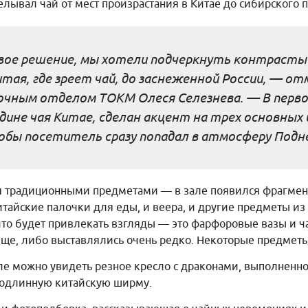
лывал чай от мест произрастания в Китае до сибирского по
ое решение, мы хотели подчеркнуть контрасты 
итая, где зреет чай, до заснеженной России, — от
чным отделом ТОКМ Олеся Селезнева. — В перво
дине чая Китае, сделан акцент на трех основны
обы посетитель сразу попадал в атмосферу Подн
я традиционными предметами — в зале появился фрагмен
итайские палочки для еды, и веера, и другие предметы из
что будет привлекать взгляды — это фарфоровые вазы и ч
ще, либо выставлялись очень редко. Некоторые предметы
але можно увидеть резное кресло с драконами, выполненн
 подлинную китайскую ширму.