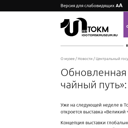
А
Версия для слабовидящих
А
О музее
/
Новости
/
Центральный гос
Обновленная 
чайный путь»:
Уже на следующей неделе в Т
откроется выставка «Великий 
Концепция выставки глобально