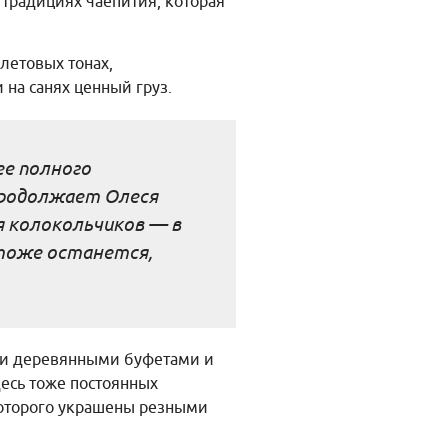
 традициях чаепития, которая
летовых тонах,
 на санях ценный груз.
ее полного
продолжает Олеся
я колокольчиков — в
 тоже останется,
ыми деревянными буфетами и
десь тоже постоянных
которого украшены резными