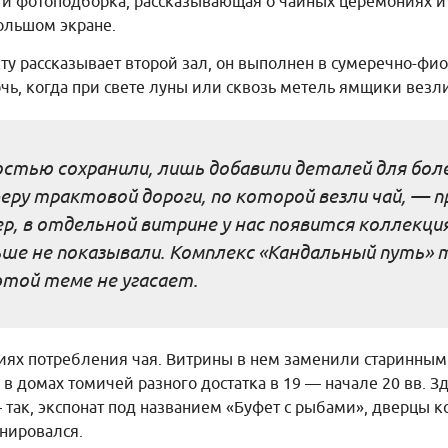
- и фотоподборка, рассказывающая о чайных церемониях и
ольшом экране.
ту рассказывает второй зал, он выполнен в сумеречно-фио
, когда при свете луны или сквозь метель ямщики везли
стью сохранили, лишь добавили деталей для бол
еру трактовой дороги, по которой везли чай, — 
р, в отдельной витрине у нас появится коллекци
ьше не показывали. Комплекс «Кандальный путь»
этой теме не угасает.
ициях потребления чая. Витрины в нем заменили старинн
в домах томичей разного достатка в 19 — начале 20 вв. З
так, экспонат под названием «Буфет с рыбами», дверцы 
онировался.