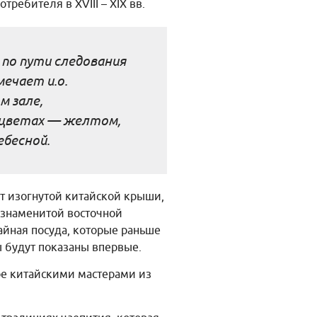
требителя в XVIII – XIX вв.
по пути следования
мечает и.о.
м зале,
х цветах — желтом,
ебесной.
т изогнутой китайской крыши,
 знаменитой восточной
айная посуда, которые раньше
 будут показаны впервые.
ое китайскими мастерами из