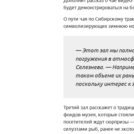
Дополнит рассказ о чае видео
будет демонстрироваться на б
О пути чая по Сибирскому трак
символизирующих зимнюю ночь
— Этот зал мы полно
погружения в атмосф
Селезнева. — Наприме
таком объеме их ран
поскольку интерес к 
Третий зал расскажет о трад
фондов музея, которые стояли 
посетителей ждут сюрпризы — 
силуэтами рыб, ранее не эксп