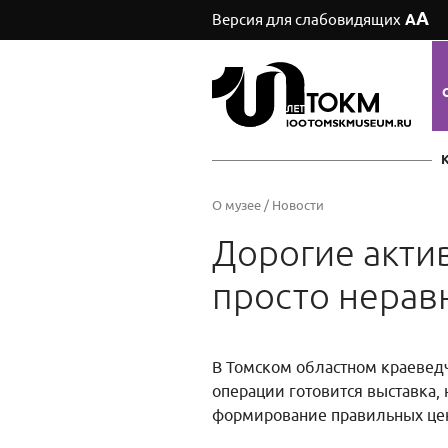
А
Версия для слабовидящих
А
О музее
/
Новости
Дорогие акти
просто нера
В Томском областном краевед
операции готовится выставка,
формирование правильных цен