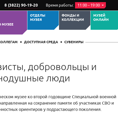
8 (3822) 90-19-20
Время работы:
11:00 – 19:00
ОТДЕЛЫ
ФОНДЫ И
МУЗЕЙ
МУЗЕЯ
КОЛЛЕКЦИИ
ОНЛАЙН
О МУЗЕЕ
КОЛЛЕГАМ
ДОСТУПНАЯ СРЕДА
СУВЕНИРЫ
висты, добровольцы и
внодушные люди
ческом музее ко второй годовщине Специальной военной
 направленная на сохранение памяти об участниках СВО и
ностных ориентиров у подрастающего поколения.