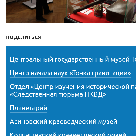
ПОДЕЛИТЬСЯ
Центральный государственный музей Т
Центр начала наук «Точка гравитации»
Отдел «Центр изучения исторической 
«Следственная тюрьма НКВД»
Планетарий
Асиновский краеведческий музей
Колпашевский краеведческий музей