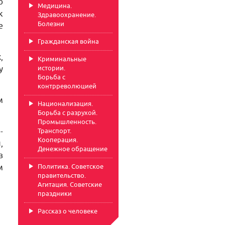
ю
Медицина.
к
Здравоохранение.
Болезни
е
Гражданская война
,
Криминальные
истории.
у
Борьба с
контрреволюцией
м
Национализация.
Борьба с разрухой.
Промышленность.
-
Транспорт.
Кооперация.
,
Денежное обращение
в
Политика. Советское
м
правительство.
Агитация. Советские
праздники
Рассказ о человеке