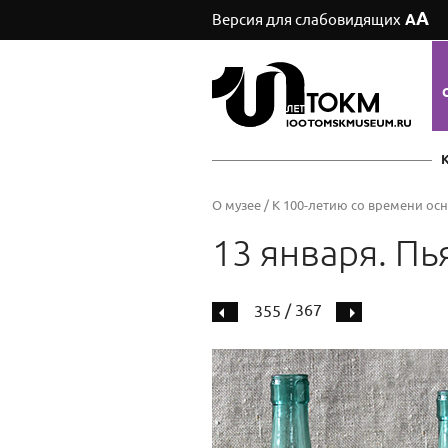
А
Версия для слабовидящих
А
О музее
/
К 100-летию со времени ос
13 января. Пья
/ 367
355