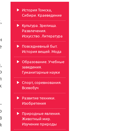
История Томска,
Сибири. Краеведение
,
Культура. Зрелища.
Развлечения.
Искусство. Литература
н
е
Повседневный быт.
История вещей. Мода
Образование. Учебные
,
заведения.
о
Гуманитарные науки
л
Спорт, соревнования.
к
Всевобуч
Развитие техники.
Изобретения
–
ю
Природные явления.
В
Животный мир.
Изучение природы
й