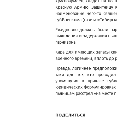
красноармеец кладёт пятно не
Красную Армию, Защитницу Кр
наименование чего-то свящ
губВоенкома
(газета «Сибирск
Ежедневно должны были наряж
выявления и задержания пьян
гарнизона.
Кара для имеющих запасы спи
военного времени, вплоть до р
Правда, логичнее предположит
таки для тех, кто проводи
упомянутая в приказе губв
юридических формулировках 
пьяницам расстрел «на месте 
ПОДЕЛИТЬСЯ