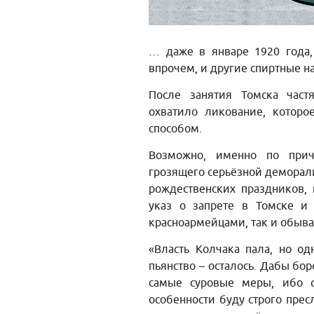
… даже в январе 1920 года, 
впрочем, и другие спиртные н
После занятия Томска част
охватило ликование, которо
способом.
Возможно, именно по прич
грозящего серьёзной деморал
рождественских праздников, 
указ о запрете в Томске и 
красноармейцами, так и обыв
«Власть Колчака пала, но од
пьянство – осталось. Дабы бо
самые суровые меры, ибо с
особенности буду строго прес