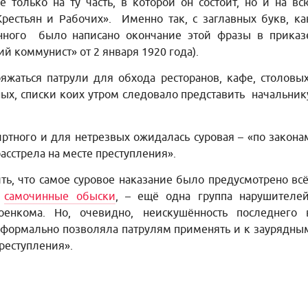
 только на ту часть, в которой он состоит, но и на вс
естьян и Рабочих». Именно так, с заглавных букв, ка
енного было написано окончание этой фразы в приказ
ий коммунист» от 2 января 1920 года).
аться патрули для обхода ресторанов, кафе, столовых
ых, списки коих утром следовало представить начальник
ртного и для нетрезвых ожидалась суровая – «по закона
асстрела на месте преступления».
ь, что самое суровое наказание было предусмотрено всё
л
самочинные обыски
, – ещё одна группа нарушителей
оенкома. Но, очевидно, неискушённость последнего 
формально позволяла патрулям применять и к заурядны
преступления».