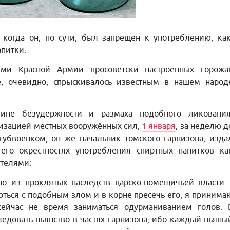
когда он, по сути, был запрещён к употреблению, как
апитки.
ями Красной Армии просоветски настроенных горожа
е, очевидно, спрыскивалось известным в нашем народ
ине безудержности и размаха подобного ликования
изацией местных вооружённых сил,
1 января
, за неделю д
губвоенком, он же начальник томского гарнизона, изда
его окрестностях употребления спиртных напитков ка
ателями:
но из проклятых наследств царско-помещичьей власти 
роться с подобным злом и в корне пресечь его, я принима
ейчас не время заниматься одурманиванием голов. 
ледовать пьянство в частях гарнизона, ибо каждый пьяны