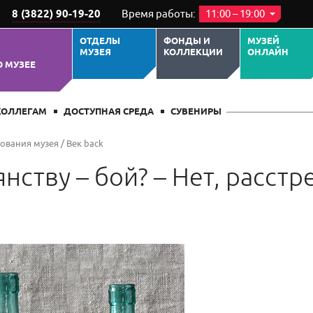
8 (3822) 90-19-20
Время работы:
11:00 – 19:00
ОТДЕЛЫ
ФОНДЫ И
МУЗЕЙ
МУЗЕЯ
КОЛЛЕКЦИИ
ОНЛАЙН
О МУЗЕЕ
КОЛЛЕГАМ
ДОСТУПНАЯ СРЕДА
СУВЕНИРЫ
нования музея
/
Век back
нству – бой? – Нет, расстр