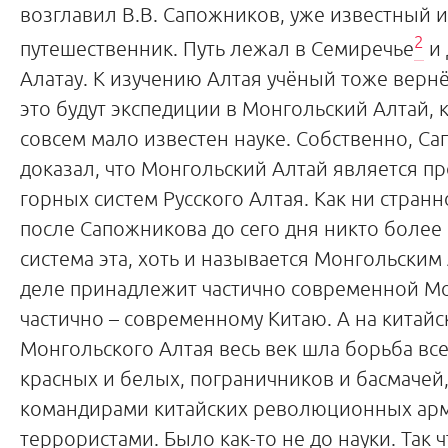
возглавил В.В. Сапожников, уже известный 
2
путешественник. Путь лежал в Семиречье
и 
Алатау. К изучению Алтая учёный тоже вернёт
это будут экспедиции в Монгольский Алтай, 
совсем мало известен науке. Собственно, С
доказал, что Монгольский Алтай является 
горных систем Русского Алтая. Как ни странн
после Сапожникова до сего дня никто более 
система эта, хоть и называется Монгольским
деле принадлежит частично современной Мо
частично – современному Китаю. А на китайс
Монгольского Алтая весь век шла борьба все
красных и белых, пограничников и басмаче
командирами китайских революционных арм
террористами. Было как-то не до науки. Так ч