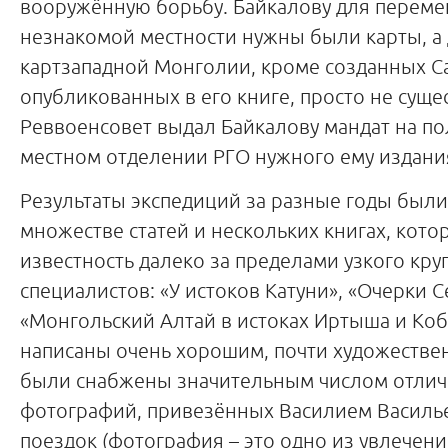
вооружённую борьбу. Байкалову для перем
незнакомой местности нужны были карты, а 
картзападной Монголии, кроме созданных 
опубликованных в его книге, просто не суще
Реввоенсовет выдал Байкалову мандат на по
местном отделении РГО нужного ему издани
Результаты экспедиций за разные годы был
множестве статей и нескольких книгах, кот
известность далеко за пределами узкого круг
специалистов: «У истоков Катуни», «Очерки 
«Монгольский Алтай в истоках Иртыша и Ко
написаны очень хорошим, почти художеств
были снабжены значительным числом отличн
фотографий, привезённых Василием Василь
поездок (фотография – это одно из увлечени