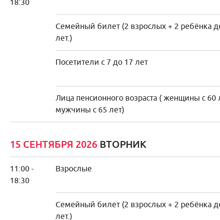
18:30
Семейный билет (2 взрослых + 2 ребёнка д
лет.)
Посетители с 7 до 17 лет
Лица пенсионного возраста ( женщины с 60 
мужчины с 65 лет)
15 СЕНТЯБРЯ 2026
ВТОРНИК
11:00 -
Взрослые
18:30
Семейный билет (2 взрослых + 2 ребёнка д
лет.)