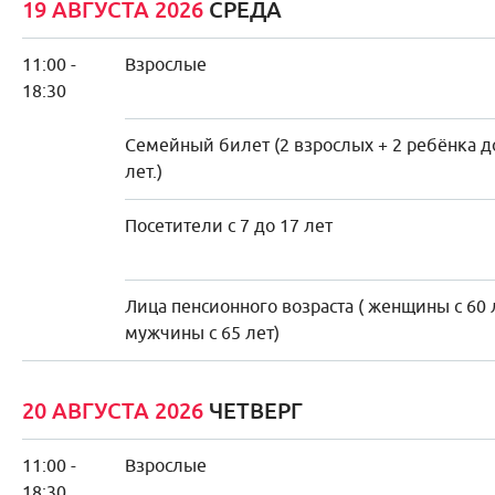
19 АВГУСТА 2026
СРЕДА
11:00 -
Взрослые
18:30
Семейный билет (2 взрослых + 2 ребёнка д
лет.)
Посетители с 7 до 17 лет
Лица пенсионного возраста ( женщины с 60 
мужчины с 65 лет)
20 АВГУСТА 2026
ЧЕТВЕРГ
11:00 -
Взрослые
18:30