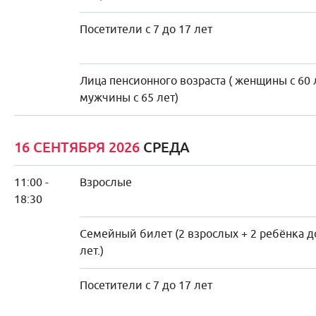
Посетители с 7 до 17 лет
Лица пенсионного возраста ( женщины с 60 
мужчины с 65 лет)
16 СЕНТЯБРЯ 2026
СРЕДА
11:00 -
Взрослые
18:30
Семейный билет (2 взрослых + 2 ребёнка д
лет.)
Посетители с 7 до 17 лет