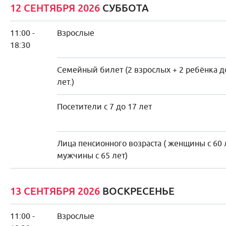
12 СЕНТЯБРЯ 2026
СУББОТА
11:00 -
Взрослые
18:30
Семейный билет (2 взрослых + 2 ребёнка д
лет.)
Посетители с 7 до 17 лет
Лица пенсионного возраста ( женщины с 60 
мужчины с 65 лет)
13 СЕНТЯБРЯ 2026
ВОСКРЕСЕНЬЕ
11:00 -
Взрослые