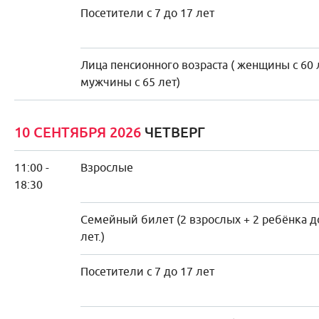
Посетители с 7 до 17 лет
Лица пенсионного возраста ( женщины с 60 
мужчины с 65 лет)
10 СЕНТЯБРЯ 2026
ЧЕТВЕРГ
11:00 -
Взрослые
18:30
Семейный билет (2 взрослых + 2 ребёнка д
лет.)
Посетители с 7 до 17 лет