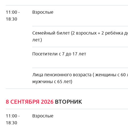
11:00 -
Взрослые
18:30
Семейный билет (2 взрослых + 2 ребёнка д
лет.)
Посетители с 7 до 17 лет
Лица пенсионного возраста ( женщины с 60 
мужчины с 65 лет)
8 СЕНТЯБРЯ 2026
ВТОРНИК
11:00 -
Взрослые
18:30