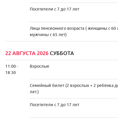
Посетители с 7 до 17 лет
Лица пенсионного возраста ( женщины с 60 
мужчины с 65 лет)
22 АВГУСТА 2026
СУББОТА
11:00 -
Взрослые
18:30
Семейный билет (2 взрослых + 2 ребёнка д
лет.)
Посетители с 7 до 17 лет