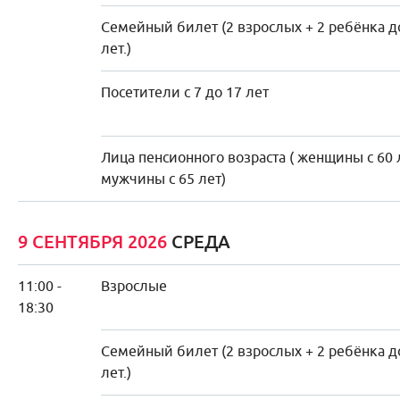
Семейный билет (2 взрослых + 2 ребёнка д
лет.)
Посетители с 7 до 17 лет
Лица пенсионного возраста ( женщины с 60 
мужчины с 65 лет)
9 СЕНТЯБРЯ 2026
СРЕДА
11:00 -
Взрослые
18:30
Семейный билет (2 взрослых + 2 ребёнка д
лет.)