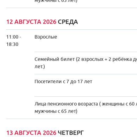
мужчины с 65 лет)
12 АВГУСТА 2026
СРЕДА
11:00 -
Взрослые
18:30
Семейный билет (2 взрослых + 2 ребёнка д
лет.)
Посетители с 7 до 17 лет
Лица пенсионного возраста ( женщины с 60 
мужчины с 65 лет)
13 АВГУСТА 2026
ЧЕТВЕРГ