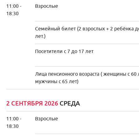
11:00 -
Взрослые
18:30
Семейный билет (2 взрослых + 2 ребёнка д
лет.)
Посетители с 7 до 17 лет
Лица пенсионного возраста ( женщины с 60 
мужчины с 65 лет)
2 СЕНТЯБРЯ 2026
СРЕДА
11:00 -
Взрослые
18:30