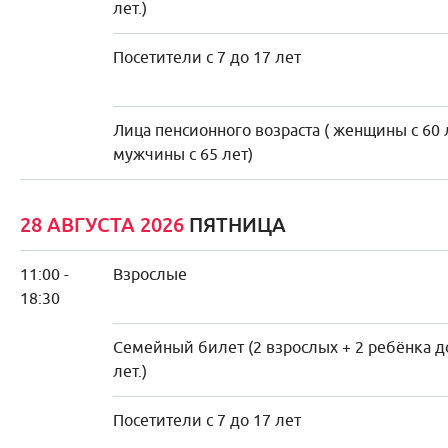
лет.)
Посетители с 7 до 17 лет
Лица пенсионного возраста ( женщины с 60 
мужчины с 65 лет)
28 АВГУСТА 2026
ПЯТНИЦА
11:00 -
Взрослые
18:30
Семейный билет (2 взрослых + 2 ребёнка д
лет.)
Посетители с 7 до 17 лет