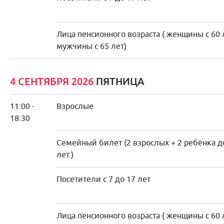
Лица пенсионного возраста ( женщины с 60 
мужчины с 65 лет)
4 СЕНТЯБРЯ 2026
ПЯТНИЦА
11:00 -
Взрослые
18:30
Семейный билет (2 взрослых + 2 ребёнка д
лет.)
Посетители с 7 до 17 лет
Лица пенсионного возраста ( женщины с 60 