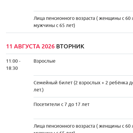
Лица пенсионного возраста ( женщины с 60 
мужчины с 65 лет)
11 АВГУСТА 2026
ВТОРНИК
11:00 -
Взрослые
18:30
Семейный билет (2 взрослых + 2 ребёнка д
лет.)
Посетители с 7 до 17 лет
Лица пенсионного возраста ( женщины с 60 