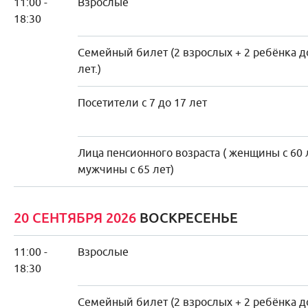
11:00 -
Взрослые
18:30
Семейный билет (2 взрослых + 2 ребёнка д
лет.)
Посетители с 7 до 17 лет
Лица пенсионного возраста ( женщины с 60 
мужчины с 65 лет)
20 СЕНТЯБРЯ 2026
ВОСКРЕСЕНЬЕ
11:00 -
Взрослые
18:30
Семейный билет (2 взрослых + 2 ребёнка д