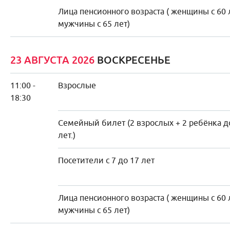
Лица пенсионного возраста ( женщины с 60 
мужчины с 65 лет)
23 АВГУСТА 2026
ВОСКРЕСЕНЬЕ
11:00 -
Взрослые
18:30
Семейный билет (2 взрослых + 2 ребёнка д
лет.)
Посетители с 7 до 17 лет
Лица пенсионного возраста ( женщины с 60 
мужчины с 65 лет)