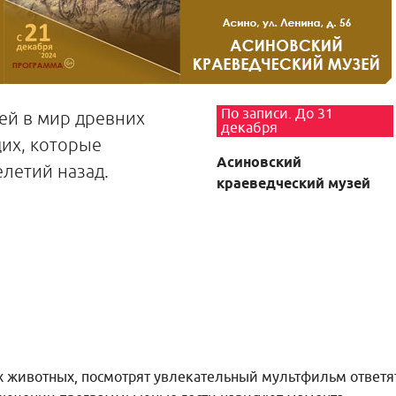
По записи. До 31
ей в мир древних
декабря
их, которые
Асиновский
летий назад.
краеведческий музей
х животных, посмотрят увлекательный мультфильм ответя