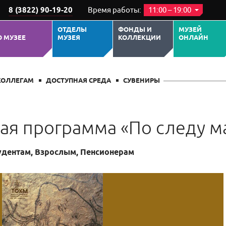
8 (3822) 90-19-20
Время работы:
11:00 – 19:00
ОТДЕЛЫ
ФОНДЫ И
МУЗЕЙ
О МУЗЕЕ
МУЗЕЯ
КОЛЛЕКЦИИ
ОНЛАЙН
ПОХОЖИЕ СОБЫТИЯ
КОЛЛЕГАМ
ДОСТУПНАЯ СРЕДА
СУВЕНИРЫ
ая программа «По следу м
удентам, Взрослым, Пенсионерам