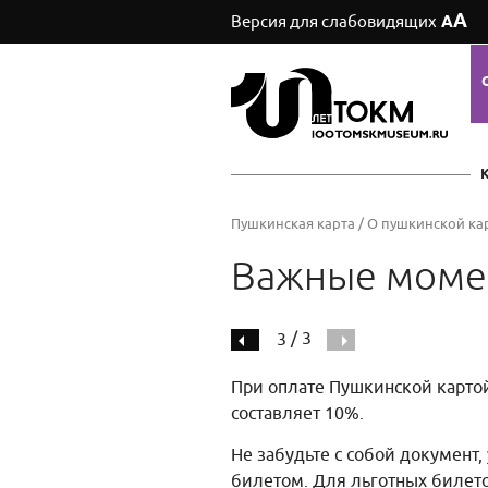
А
Версия для слабовидящих
А
Пушкинская карта
/
О пушкинской ка
Важные моме
/ 3
3
При оплате Пушкинской картой
составляет 10%.
Не забудьте с собой документ
билетом. Для льготных билето