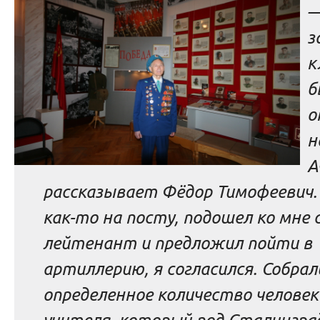
—
з
к
б
о
н
А
рассказывает Фёдор Тимофеевич
как-то на посту, подошел ко мне
лейтенант и предложил пойти в
артиллерию, я согласился. Собрал
определенное количество человек
учителя, который под Сталингра