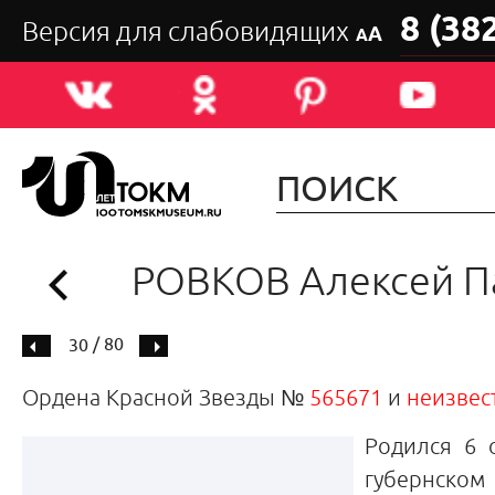
8 (38
Версия для слабовидящих
А
А
РОВКОВ Алексей П
/ 80
30
Ордена Красной Звезды №
565671
и
неизвес
Родился 6 
губернском