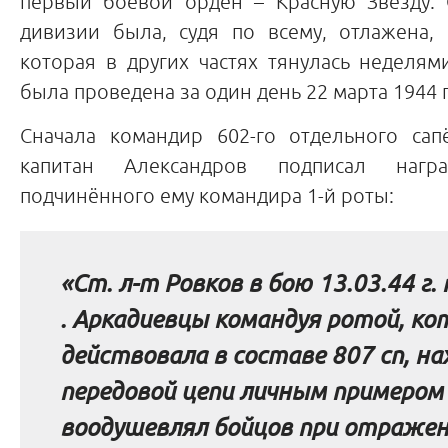
первый боевой орден – Красную Звезду. 
дивизии была, судя по всему, отлажена, 
которая в других частях тянулась неделям
была проведена за один день 22 марта 1944 г
Сначала командир 602-го отдельного сап
капитан Александров подписал наг
подчинённого ему командира 1-й роты:
«Ст. л-т
Ровков
в бою 13.03.44 г. 
.
Аркадиевцы
командуя ротой, ко
действовала в составе 807
сп
, на
передовой цепи личным примером
воодушевлял бойцов при отраже