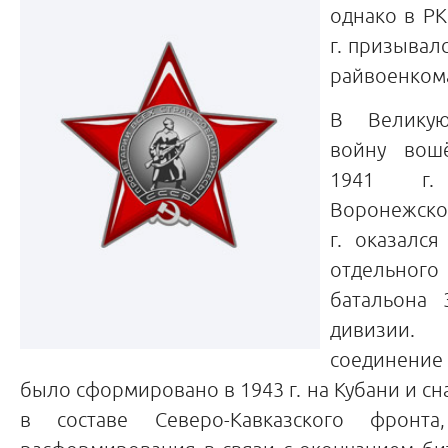
однако в Р
г. призывал
райвоенкома
В Великую
войну вош
1941 г
Воронежско
г. оказался
отдельно
батальона 
дивизии.
соединени
было сформировано в 1943 г. на Кубани и сн
в составе Северо-Кавказского фронт