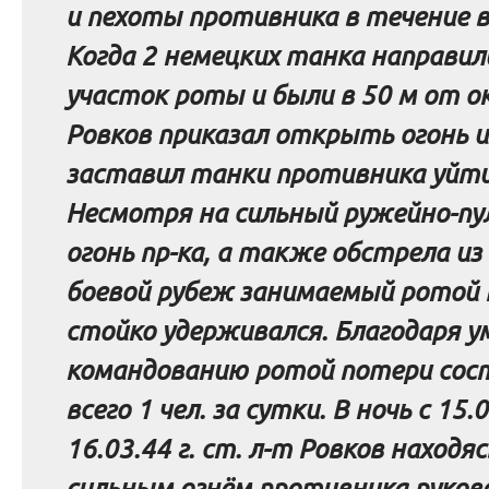
и пехоты противника в течение в
Когда 2 немецких танка направил
участок роты и были в 50 м от о
Ровков
приказал открыть огонь и
заставил танки противника уйти
Несмотря на сильный ружейно-п
огонь
пр
-ка, а также обстрела и
бо
евой рубеж занимаемый ротой
стойко удерживался. Благодаря у
командованию ротой потери сос
всего 1 чел. за сутки. В ночь с 15.0
16.03.44 г. ст. л-т
Ровков
находяс
сильным огнём
противника
руков