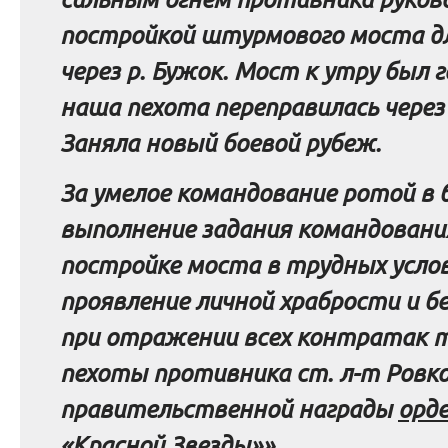
постройкой штурмового моста д
через р.
Буж
о
к
. Мост к утру
был г
наша пехота переправилась
через 
Заняла новый боевой рубеж.
За умелое командование ротой в б
выполнение задания командования
постройке моста в трудных услов
проявление личной храбрости и 
при отражении всех контратак т
пехоты противника ст. л-т
Ровк
правительственной награды
орд
«Красной Звезды»»
.