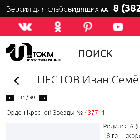
8 (38
Версия для слабовидящих
А
А
ПЕСТОВ Иван Семё
/ 80
34
Орден Красной Звезды №
437711
Родился 6 (
18-го – скор