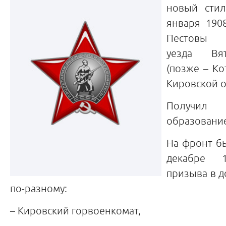
новый стил
января 1908
Пестовы 
уезда Вя
(позже – Ко
Кировской о
Получи
образовани
На фронт б
декабре 
призыва в д
по-разному:
– Кировский горвоенкомат,