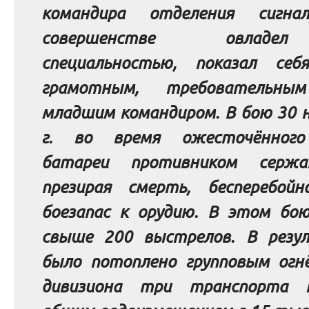
командира отделения сигна
совершенстве овладе
специальностью, показал себ
грамотным, требовательн
младшим командиром. В бою 30 
г. во время ожесточённого
батареи противником серж
презирая смерть, бесперебойн
боезапас к орудию. В этом бою
свыше 200 выстрелов. В резу
было потоплено групповым огн
дивизиона три транспорта п