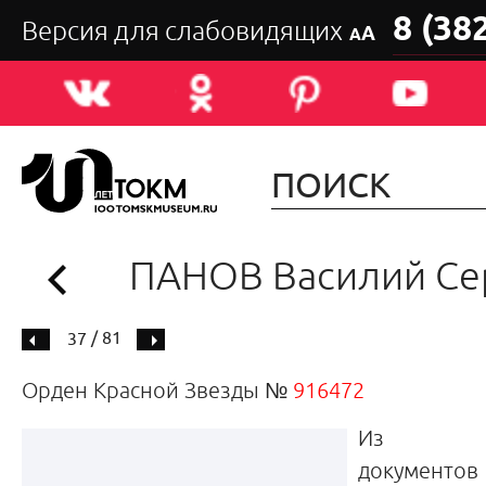
8 (38
Версия для слабовидящих
А
А
ПАНОВ Василий Се
/ 81
37
Орден Красной Звезды №
916472
Из общ
документо