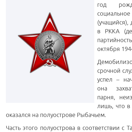
год рожд
социальн
(учащийся),
в РККА (де
партийност
октября 1944 
Демобил
срочной слу
успел – на
она захва
парня, неи
лишь, что в 
оказался на полуострове Рыбачьем.
Часть этого полуострова в соответствии с 