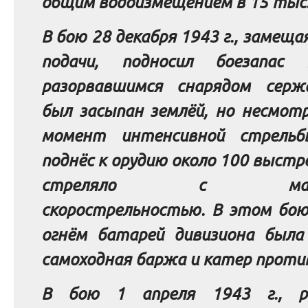
общим водоизмещением в 15 тыс.
В бою 28 декабря 1943 г., замеща
подачи, подносил боезапас 
разорвавшимся снарядом сер
был засыпан землёй, но несмот
момент интенсивной стрельб
поднёс к орудию около 100 выстре
стреляло с максим
скорострельностью. В этом бою
огнём батарей дивизиона была
самоходная баржа и катер проти
В бою 1 апреля 1943 г., р