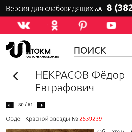
8 (38
Версия для слабовидящих
А
А
НЕКРАСОВ Фёдор
Евграфович
/ 81
80
Орден Красной звезды №
2639239
Об этом к