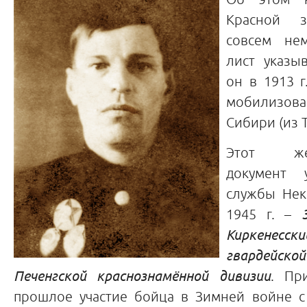
Красной з
совсем нем
лист указы
он в 1913 г
мобилизо
Сибири (из Т
Этот же 
документ 
службы Нек
1945 г. –
Киркенесс
гвардейс
Печенгской краснознамённой дивизии
. Пр
прошлое участие бойца в Зимней войне 