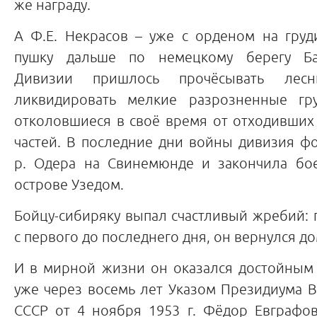
же награду.
А Ф.Е. Некрасов – уже с орденом на груд
пушку дальше по немецкому берегу Ба
Дивизии пришлось прочёсывать лес
ликвидировать мелкие разрозненные гру
отколовшиеся в своё время от отходивших
частей. В последние дни войны дивизия ф
р. Одера на Свинемюнде и закончила бо
острове Узедом.
Бойцу-сибиряку выпал счастливый жребий:
с первого до последнего дня, он вернулся 
И в мирной жизни он оказался достойным 
уже через восемь лет Указом Президиума 
СССР от 4 ноября 1953 г. Фёдор Евграфо