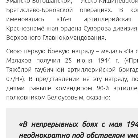
Уманско-Ботошанской, Ясско-Кишинёвско
Братиславо-Брновской операциях. В 
именовалась «16-я артиллерийская 
Краснознамённая ордена Суворова дивизия
Верховного Главнокомандования.
Свою первую боевую награду – медаль «За о
Малахов получил 25 июня 1944 г. («При
Тяжёлой гаубичной артиллерийской бриг
07/Н»). В представлении на эту награду, 
днями раньше командиром 90-й артилле
полковником Белоусовым, сказано:
«В непрерывных боях с мая 194
неоднократно под обстрелом ум