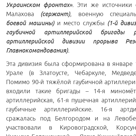
Украинском фронтах»
. Эти же источники
Малахова
(сержант)
, военную специал
боевой машины)
и место службы
(1-й диви
гаубичной артиллерийской бригады р
артиллерийской дивизии прорыва Рез
Главнокомандования)
.
Эта дивизия была сформирована в январе 
Урале (в Златоусте, Чебаркуле, Медвед
Помимо 90-й тяжёлой гаубичной артиллерий
входили такие бригады – 14-я миномётн
артиллерийская, 61-я пушечная артиллерийс
гаубичные артиллерийские. 16-я артд
сражалась под Белгородом и на Левобе
участвовали в Кировоградской, Корсунь