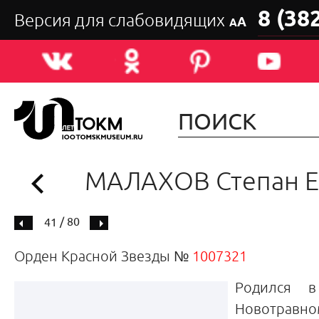
8 (38
Версия для слабовидящих
А
А
МАЛАХОВ Степан Е
/ 80
41
Орден Красной Звезды №
1007321
Родился 
Новотрав