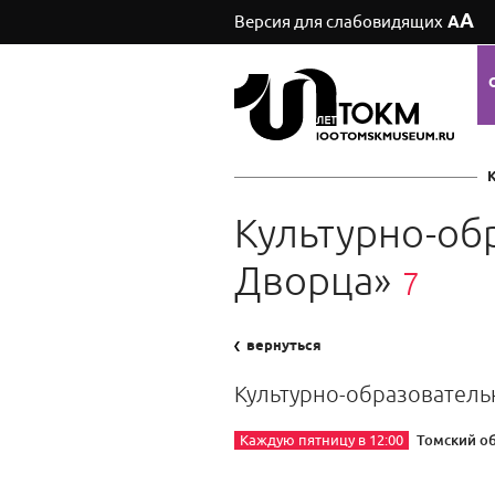
А
Версия для слабовидящих
А
Культурно-об
Дворца»
7
вернуться
Культурно-образователь
Томский о
Каждую пятницу в 12:00