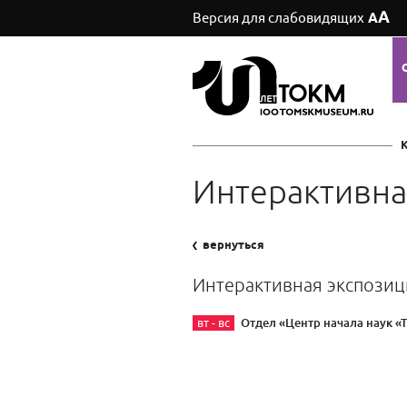
А
Версия для слабовидящих
А
Интерактивна
вернуться
Интерактивная экспозиц
Отдел «Центр начала наук «
вт - вс