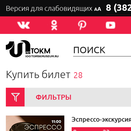
8 (38
Версия для слабовидящих
А
А
Купить билет
28
ФИЛЬТРЫ
Эспрессо-экскурси