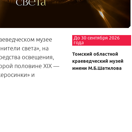
До 30 сентября 2026
аеведческом музее
года
нители света», на
Томский областной
редства освещения,
краеведческий музей
орой половине XIX —
имени М.Б.Шатилова
керосинки» и