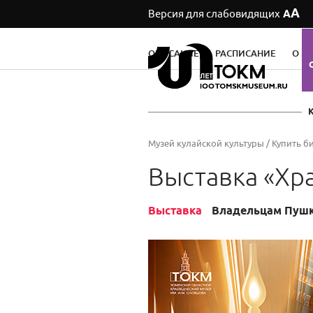
А
Версия для слабовидящих
А
ОПИСАНИЕ
РАСПИСАНИЕ
О М
Музей кулайской культуры
/
Купить б
Выставка «Хр
Выставка
Владельцам Пушки