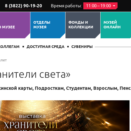
8 (3822) 90-19-20
Время работы:
11:00 – 19:00
ЕРОПРИЯТИИ
ПОХОЖИЕ СОБЫТИЯ
ОТДЕЛЫ
ФОНДЫ И
МУЗЕЙ
О МУЗЕЕ
МУЗЕЯ
КОЛЛЕКЦИИ
ОНЛАЙН
КОЛЛЕГАМ
ДОСТУПНАЯ СРЕДА
СУВЕНИРЫ
илет
анители света»
нской карты, Подросткам, Студентам, Взрослым, Пен