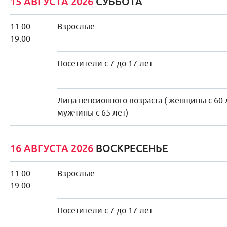
15 АВГУСТА 2026
СУББОТА
11:00 -
Взрослые
19:00
Посетители с 7 до 17 лет
Лица пенсионного возраста ( женщины с 60 
мужчины с 65 лет)
16 АВГУСТА 2026
ВОСКРЕСЕНЬЕ
11:00 -
Взрослые
19:00
Посетители с 7 до 17 лет