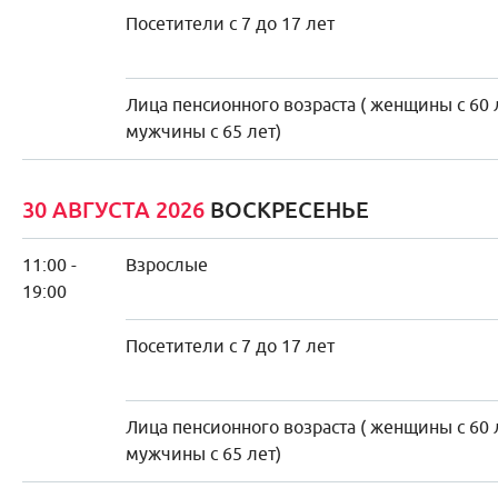
Посетители с 7 до 17 лет
Лица пенсионного возраста ( женщины с 60 
мужчины с 65 лет)
30 АВГУСТА 2026
ВОСКРЕСЕНЬЕ
11:00 -
Взрослые
19:00
Посетители с 7 до 17 лет
Лица пенсионного возраста ( женщины с 60 
мужчины с 65 лет)