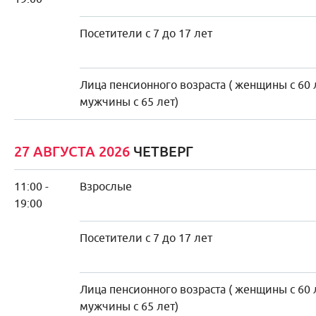
Посетители с 7 до 17 лет
Лица пенсионного возраста ( женщины с 60 
мужчины с 65 лет)
27 АВГУСТА 2026
ЧЕТВЕРГ
11:00 -
Взрослые
19:00
Посетители с 7 до 17 лет
Лица пенсионного возраста ( женщины с 60 
мужчины с 65 лет)