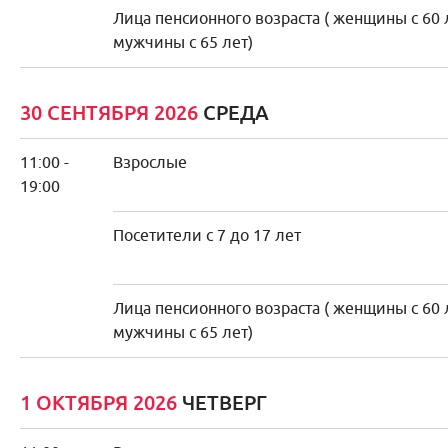
Лица пенсионного возраста ( женщины с 60 
мужчины с 65 лет)
30 СЕНТЯБРЯ 2026
СРЕДА
11:00 -
Взрослые
19:00
Посетители с 7 до 17 лет
Лица пенсионного возраста ( женщины с 60 
мужчины с 65 лет)
1 ОКТЯБРЯ 2026
ЧЕТВЕРГ