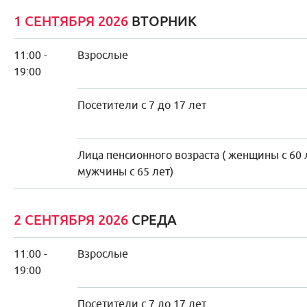
1 СЕНТЯБРЯ 2026
ВТОРНИК
11:00 -
Взрослые
19:00
Посетители с 7 до 17 лет
Лица пенсионного возраста ( женщины с 60 
мужчины с 65 лет)
2 СЕНТЯБРЯ 2026
СРЕДА
11:00 -
Взрослые
19:00
Посетители с 7 до 17 лет