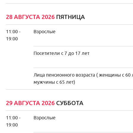
28 АВГУСТА 2026
ПЯТНИЦА
11:00 -
Взрослые
19:00
Посетители с 7 до 17 лет
Лица пенсионного возраста ( женщины с 60 
мужчины с 65 лет)
29 АВГУСТА 2026
СУББОТА
11:00 -
Взрослые
19:00