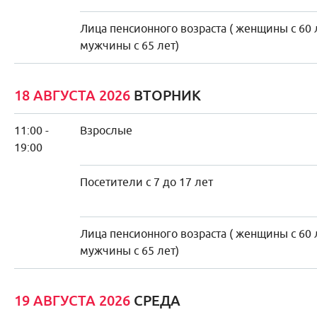
Лица пенсионного возраста ( женщины с 60 
мужчины с 65 лет)
18 АВГУСТА 2026
ВТОРНИК
11:00 -
Взрослые
19:00
Посетители с 7 до 17 лет
Лица пенсионного возраста ( женщины с 60 
мужчины с 65 лет)
19 АВГУСТА 2026
СРЕДА