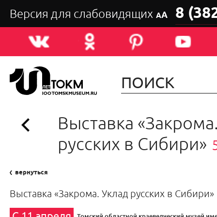
8 (38
Версия для слабовидящих
А
А
Выставка «Закрома
русских в Сибири»
вернуться
Выставка «Закрома. Уклад русских в Сибири»
С 11 апреля
Томский областной краеведческий музей им