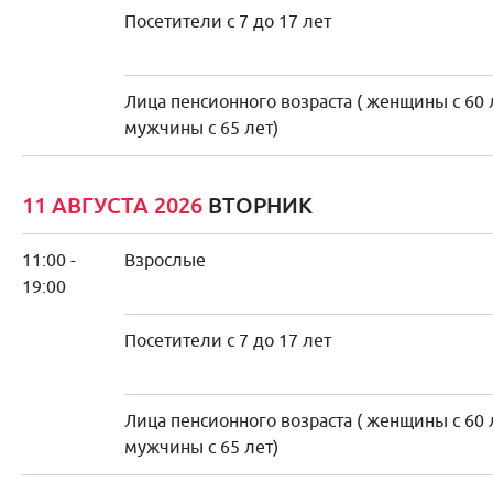
Посетители с 7 до 17 лет
Лица пенсионного возраста ( женщины с 60 
мужчины с 65 лет)
11 АВГУСТА 2026
ВТОРНИК
11:00 -
Взрослые
19:00
Посетители с 7 до 17 лет
Лица пенсионного возраста ( женщины с 60 
мужчины с 65 лет)