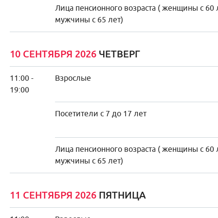
Лица пенсионного возраста ( женщины с 60 
мужчины с 65 лет)
10 СЕНТЯБРЯ 2026
ЧЕТВЕРГ
11:00 -
Взрослые
19:00
Посетители с 7 до 17 лет
Лица пенсионного возраста ( женщины с 60 
мужчины с 65 лет)
11 СЕНТЯБРЯ 2026
ПЯТНИЦА