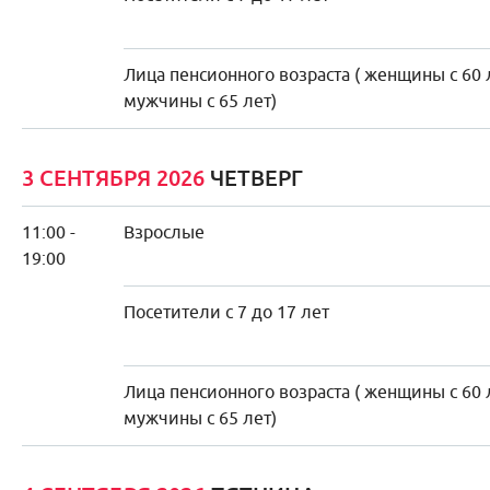
Лица пенсионного возраста ( женщины с 60 
мужчины с 65 лет)
3 СЕНТЯБРЯ 2026
ЧЕТВЕРГ
11:00 -
Взрослые
19:00
Посетители с 7 до 17 лет
Лица пенсионного возраста ( женщины с 60 
мужчины с 65 лет)