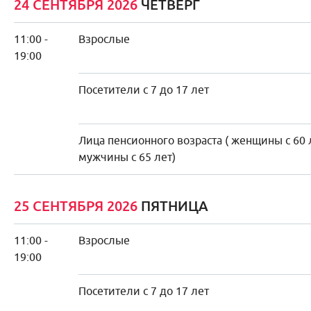
24 СЕНТЯБРЯ 2026
ЧЕТВЕРГ
11:00 -
Взрослые
19:00
Посетители с 7 до 17 лет
Лица пенсионного возраста ( женщины с 60 
мужчины с 65 лет)
25 СЕНТЯБРЯ 2026
ПЯТНИЦА
11:00 -
Взрослые
19:00
Посетители с 7 до 17 лет