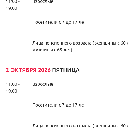
11:00 -
Взрослые
19:00
Посетители с 7 до 17 лет
Лица пенсионного возраста ( женщины с 60 
мужчины с 65 лет)
2 ОКТЯБРЯ 2026
ПЯТНИЦА
11:00 -
Взрослые
19:00
Посетители с 7 до 17 лет
Лица пенсионного возраста ( женщины с 60 