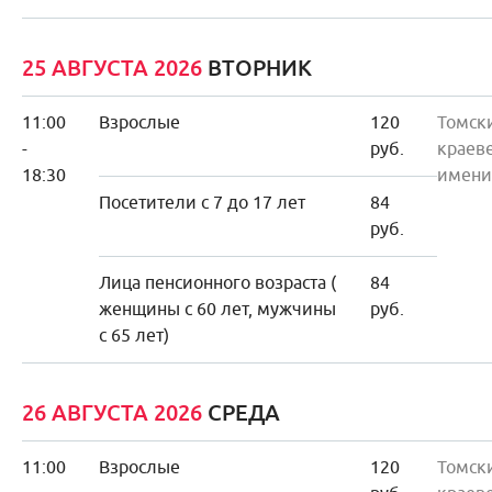
25 АВГУСТА 2026
ВТОРНИК
11:00
Взрослые
120
Томск
-
руб.
краев
18:30
имени
Посетители с 7 до 17 лет
84
руб.
Лица пенсионного возраста (
84
женщины с 60 лет, мужчины
руб.
с 65 лет)
26 АВГУСТА 2026
СРЕДА
11:00
Взрослые
120
Томск