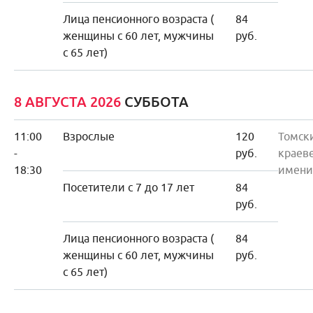
Лица пенсионного возраста (
84
женщины с 60 лет, мужчины
руб.
с 65 лет)
8 АВГУСТА 2026
СУББОТА
11:00
Взрослые
120
Томск
-
руб.
краев
18:30
имени
Посетители с 7 до 17 лет
84
руб.
Лица пенсионного возраста (
84
женщины с 60 лет, мужчины
руб.
с 65 лет)