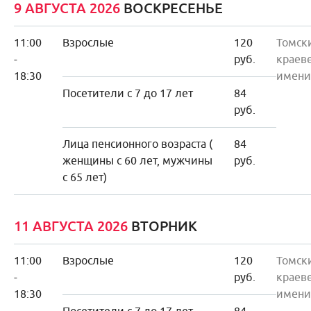
9 АВГУСТА 2026
ВОСКРЕСЕНЬЕ
11:00
Взрослые
120
Томск
-
руб.
краев
18:30
имени
Посетители с 7 до 17 лет
84
руб.
Лица пенсионного возраста (
84
женщины с 60 лет, мужчины
руб.
с 65 лет)
11 АВГУСТА 2026
ВТОРНИК
11:00
Взрослые
120
Томск
-
руб.
краев
18:30
имени