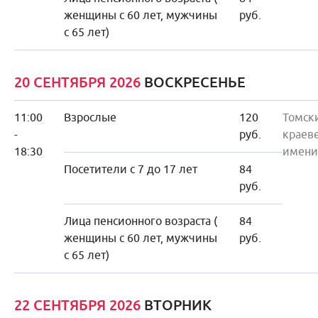
женщины с 60 лет, мужчины
руб.
с 65 лет)
20 СЕНТЯБРЯ 2026
ВОСКРЕСЕНЬЕ
11:00
Взрослые
120
Томск
-
руб.
краев
18:30
имени
Посетители с 7 до 17 лет
84
руб.
Лица пенсионного возраста (
84
женщины с 60 лет, мужчины
руб.
с 65 лет)
22 СЕНТЯБРЯ 2026
ВТОРНИК