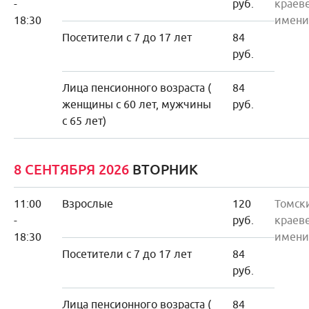
-
руб.
краев
18:30
имени
Посетители с 7 до 17 лет
84
руб.
Лица пенсионного возраста (
84
женщины с 60 лет, мужчины
руб.
с 65 лет)
8 СЕНТЯБРЯ 2026
ВТОРНИК
11:00
Взрослые
120
Томск
-
руб.
краев
18:30
имени
Посетители с 7 до 17 лет
84
руб.
Лица пенсионного возраста (
84