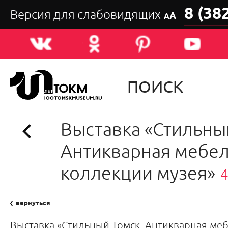
8 (38
Версия для слабовидящих
А
А
Выставка «Стильны
Антикварная мебел
коллекции музея»
вернуться
Выставка «Стильный Томск. Антикварная ме