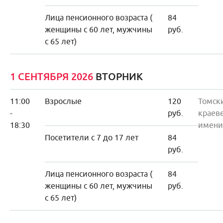
Лица пенсионного возраста (
84
женщины с 60 лет, мужчины
руб.
с 65 лет)
1 СЕНТЯБРЯ 2026
ВТОРНИК
11:00
Взрослые
120
Томск
-
руб.
краев
18:30
имени
Посетители с 7 до 17 лет
84
руб.
Лица пенсионного возраста (
84
женщины с 60 лет, мужчины
руб.
с 65 лет)