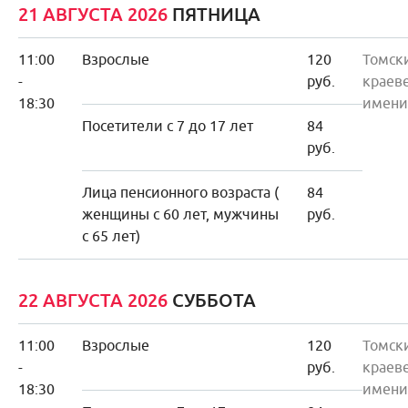
21 АВГУСТА 2026
ПЯТНИЦА
11:00
Взрослые
120
Томск
-
руб.
краев
18:30
имени
Посетители с 7 до 17 лет
84
руб.
Лица пенсионного возраста (
84
женщины с 60 лет, мужчины
руб.
с 65 лет)
22 АВГУСТА 2026
СУББОТА
11:00
Взрослые
120
Томск
-
руб.
краев
18:30
имени