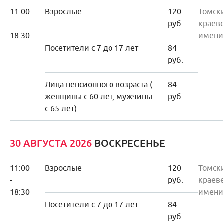
11:00
Взрослые
120
Томск
-
руб.
краев
18:30
имени
Посетители с 7 до 17 лет
84
руб.
Лица пенсионного возраста (
84
женщины с 60 лет, мужчины
руб.
с 65 лет)
30 АВГУСТА 2026
ВОСКРЕСЕНЬЕ
11:00
Взрослые
120
Томск
-
руб.
краев
18:30
имени
Посетители с 7 до 17 лет
84
руб.