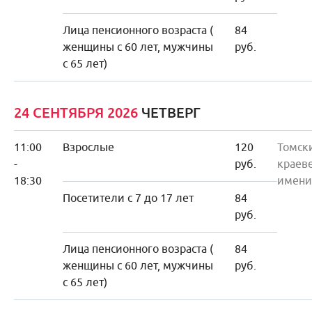
Лица пенсионного возраста (
84
женщины с 60 лет, мужчины
руб.
с 65 лет)
24 СЕНТЯБРЯ 2026
ЧЕТВЕРГ
11:00
Взрослые
120
Томск
-
руб.
краев
18:30
имени
Посетители с 7 до 17 лет
84
руб.
Лица пенсионного возраста (
84
женщины с 60 лет, мужчины
руб.
с 65 лет)