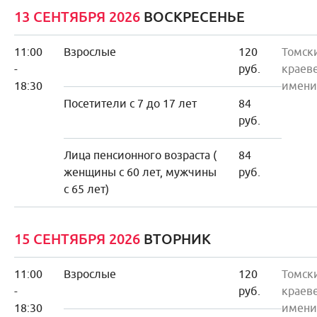
13 СЕНТЯБРЯ 2026
ВОСКРЕСЕНЬЕ
11:00
Взрослые
120
Томск
-
руб.
краев
18:30
имени
Посетители с 7 до 17 лет
84
руб.
Лица пенсионного возраста (
84
женщины с 60 лет, мужчины
руб.
с 65 лет)
15 СЕНТЯБРЯ 2026
ВТОРНИК
11:00
Взрослые
120
Томск
-
руб.
краев
18:30
имени