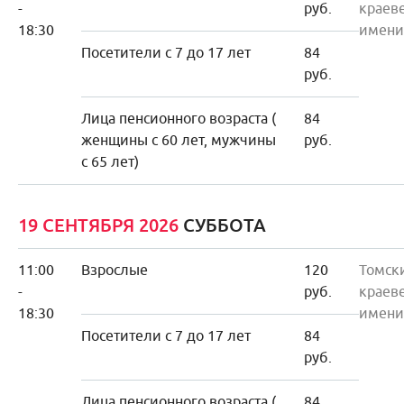
-
руб.
краев
18:30
имени
Посетители с 7 до 17 лет
84
руб.
Лица пенсионного возраста (
84
женщины с 60 лет, мужчины
руб.
с 65 лет)
19 СЕНТЯБРЯ 2026
СУББОТА
11:00
Взрослые
120
Томск
-
руб.
краев
18:30
имени
Посетители с 7 до 17 лет
84
руб.
Лица пенсионного возраста (
84