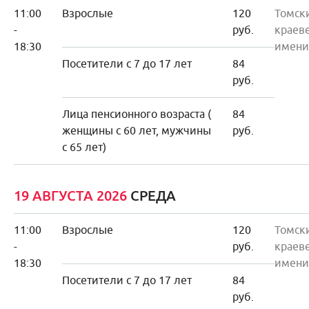
11:00
Взрослые
120
Томск
-
руб.
краев
18:30
имени
Посетители с 7 до 17 лет
84
руб.
Лица пенсионного возраста (
84
женщины с 60 лет, мужчины
руб.
с 65 лет)
19 АВГУСТА 2026
СРЕДА
11:00
Взрослые
120
Томск
-
руб.
краев
18:30
имени
Посетители с 7 до 17 лет
84
руб.