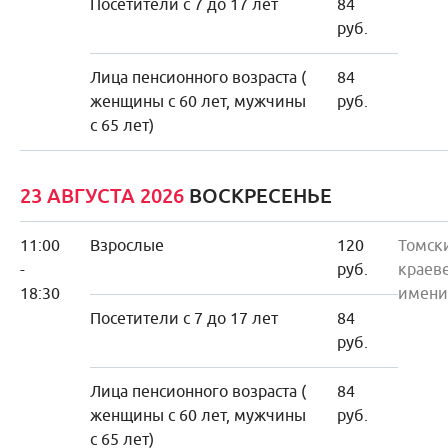
Посетители с 7 до 17 лет
84
руб.
Лица пенсионного возраста (
84
женщины с 60 лет, мужчины
руб.
с 65 лет)
23 АВГУСТА 2026
ВОСКРЕСЕНЬЕ
11:00
Взрослые
120
Томск
-
руб.
краев
18:30
имени
Посетители с 7 до 17 лет
84
руб.
Лица пенсионного возраста (
84
женщины с 60 лет, мужчины
руб.
с 65 лет)