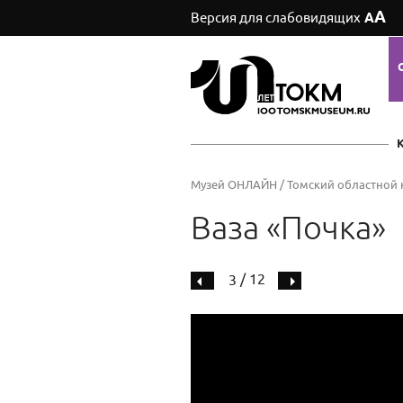
А
Версия для слабовидящих
А
Музей ОНЛАЙН
/
Томский областной 
Ваза «Почка»
/ 12
3