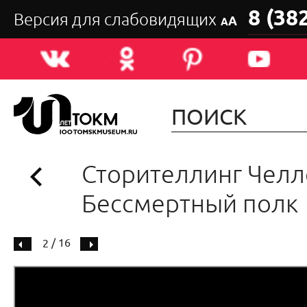
8 (38
Версия для слабовидящих
А
А
Сторителлинг Челл
Бессмертный полк
/ 16
2