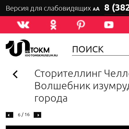
8 (38
Версия для слабовидящих
А
А
Сторителлинг Челл
Волшебник изумру
города
/ 16
6