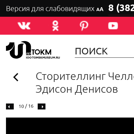
8 (38
Версия для слабовидящих
А
А
Сторителлинг Челл
Эдисон Денисов
/ 16
10