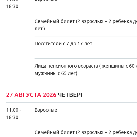
18:30
Семейный билет (2 взрослых + 2 ребёнка д
лет.)
Посетители с 7 до 17 лет
Лица пенсионного возраста ( женщины с 60 
мужчины с 65 лет)
27 АВГУСТА 2026
ЧЕТВЕРГ
11:00 -
Взрослые
18:30
Семейный билет (2 взрослых + 2 ребёнка д