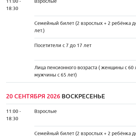
11:00 -
Взрослые
18:30
Семейный билет (2 взрослых + 2 ребёнка д
лет.)
Посетители с 7 до 17 лет
Лица пенсионного возраста ( женщины с 60 
мужчины с 65 лет)
20 СЕНТЯБРЯ 2026
ВОСКРЕСЕНЬЕ
11:00 -
Взрослые
18:30
Семейный билет (2 взрослых + 2 ребёнка д