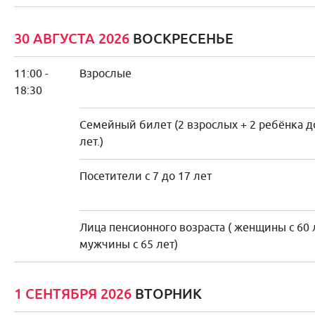
30 АВГУСТА 2026
ВОСКРЕСЕНЬЕ
11:00 -
Взрослые
18:30
Семейный билет (2 взрослых + 2 ребёнка д
лет.)
Посетители с 7 до 17 лет
Лица пенсионного возраста ( женщины с 60 
мужчины с 65 лет)
1 СЕНТЯБРЯ 2026
ВТОРНИК