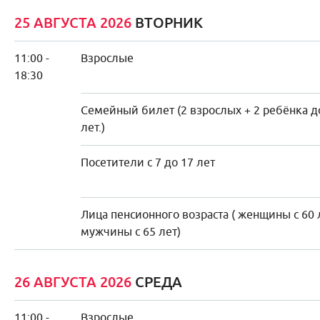
25 АВГУСТА 2026
ВТОРНИК
11:00 -
Взрослые
18:30
Семейный билет (2 взрослых + 2 ребёнка д
лет.)
Посетители с 7 до 17 лет
Лица пенсионного возраста ( женщины с 60 
мужчины с 65 лет)
26 АВГУСТА 2026
СРЕДА
11:00 -
Взрослые