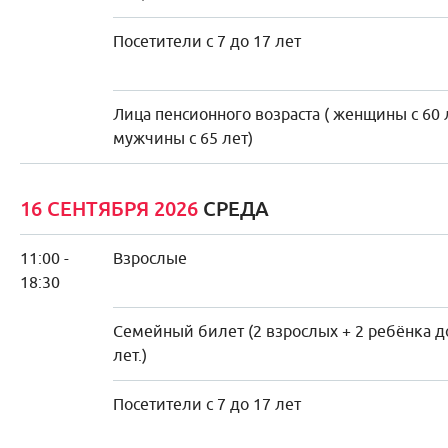
Посетители с 7 до 17 лет
Лица пенсионного возраста ( женщины с 60 
мужчины с 65 лет)
16 СЕНТЯБРЯ 2026
СРЕДА
11:00 -
Взрослые
18:30
Семейный билет (2 взрослых + 2 ребёнка д
лет.)
Посетители с 7 до 17 лет