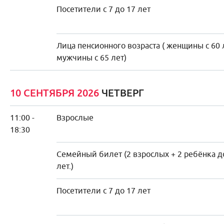
Посетители с 7 до 17 лет
Лица пенсионного возраста ( женщины с 60 
мужчины с 65 лет)
10 СЕНТЯБРЯ 2026
ЧЕТВЕРГ
11:00 -
Взрослые
18:30
Семейный билет (2 взрослых + 2 ребёнка д
лет.)
Посетители с 7 до 17 лет