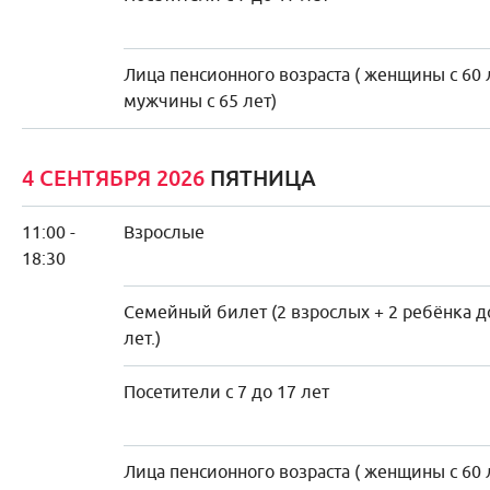
Лица пенсионного возраста ( женщины с 60 
мужчины с 65 лет)
4 СЕНТЯБРЯ 2026
ПЯТНИЦА
11:00 -
Взрослые
18:30
Семейный билет (2 взрослых + 2 ребёнка д
лет.)
Посетители с 7 до 17 лет
Лица пенсионного возраста ( женщины с 60 