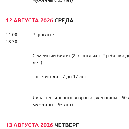
мужчины с 65 лет)
12 АВГУСТА 2026
СРЕДА
11:00 -
Взрослые
18:30
Семейный билет (2 взрослых + 2 ребёнка д
лет.)
Посетители с 7 до 17 лет
Лица пенсионного возраста ( женщины с 60 
мужчины с 65 лет)
13 АВГУСТА 2026
ЧЕТВЕРГ