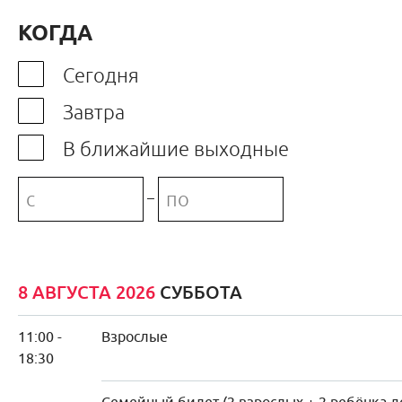
КОГДА
Сегодня
Завтра
В ближайшие выходные
–
8 АВГУСТА 2026
СУББОТА
11:00 -
Взрослые
18:30