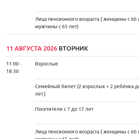
Лица пенсионного возраста ( женщины с 60 
мужчины с 65 лет)
11 АВГУСТА 2026
ВТОРНИК
11:00 -
Взрослые
18:30
Семейный билет (2 взрослых + 2 ребёнка д
лет.)
Посетители с 7 до 17 лет
Лица пенсионного возраста ( женщины с 60 