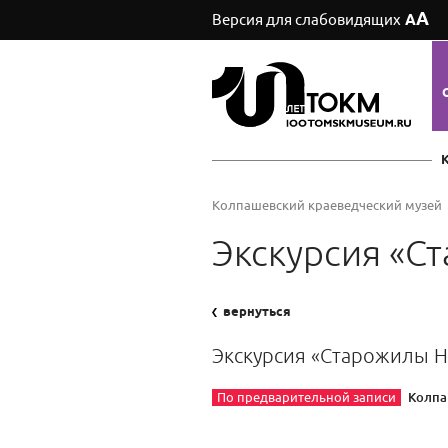
А
Версия для слабовидящих
А
Колпашевский краеведческий музей
Экскурсия «С
вернуться
Экскурсия «Старожилы Н
Колпа
По предварительной записи