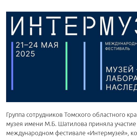
Группа сотрудников Томского областного кр
музея имени М.Б. Шатилова приняла участие
международном фестивале «Интермузей», к