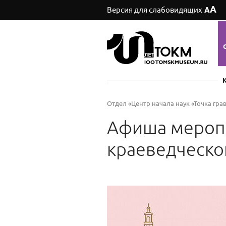
А
Версия для слабовидящих
А
Отдел «Центр начала наук «Точка гра
Афиша меропр
краеведческог