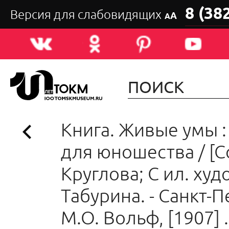
8 (38
Версия для слабовидящих
А
А
Книга. Живые умы :
для юношества / [Со
Круглова; С ил. худо
Табурина. - Санкт-П
М.О. Вольф, [1907] . 