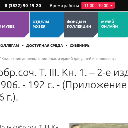
8 (3822) 90-19-20
Время работы:
11:00 – 19:00
ОТДЕЛЫ
ФОНДЫ И
МУЗЕЙ
О МУЗЕЕ
МУЗЕЯ
КОЛЛЕКЦИИ
ОНЛАЙН
КОЛЛЕГАМ
ДОСТУПНАЯ СРЕДА
СУВЕНИРЫ
/
Коллекция дореволюционных изданий для детей и юношества
р.соч. Т. III. Кн. 1. – 2-е из
906. - 192 с. - (Приложени
 г.).
лн.собр.соч. Т. III. Кн.