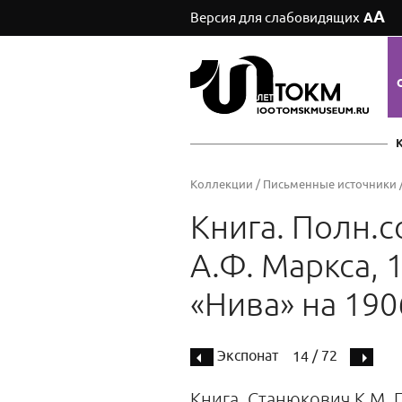
А
Версия для слабовидящих
А
Коллекции
/
Письменные источники
Книга. Полн.соб
А.Ф. Маркса, 1
«Нива» на 1906
Экспонат
/ 72
14
Книга. Станюкович К.М. По