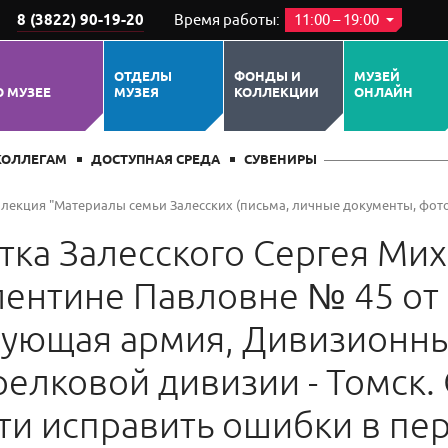
8 (3822) 90-19-20
Время работы:
11:00 – 19:00
ОТДЕЛЫ
ФОНДЫ И
МУЗЕЙ
О МУЗЕЕ
МУЗЕЯ
КОЛЛЕКЦИИ
ОНЛАЙН
КОЛЛЕГАМ
ДОСТУПНАЯ СРЕДА
СУВЕНИРЫ
лекция "Материалы семьи Залесских (письма, личные документы, фотогра
тка Залесского Сергея Ми
лентине Павловне № 45 от
твующая армия, Дивизионны
елковой дивизии - Томск. 
и исправить ошибки в пер