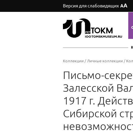
А
Версия для слабовидящих
А
Коллекции
/
Личные коллекции
/
Кол
Письмо-секре
Залесской Ва
1917 г. Дейс
Сибирской стр
невозможност