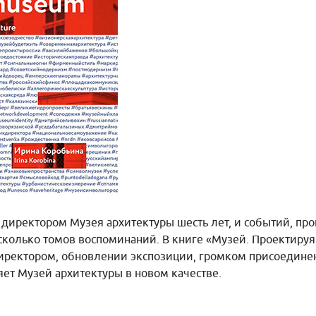
директором Музея архитектуры шесть лет, и событий, про
есколько томов воспоминаний. В книге «Музей. Проектиру
 директором, обновлении экспозиции, громком присоедин
яет Музей архитектуры в новом качестве.