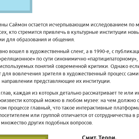
 Нины Саймон остается исчерпывающим исследованием по 
ех, кто стремится привлечь в культурные институции новы
ми для образования и общения.
но вошел в художественный сленг, а в 1990-е, с публикац
 «реляционное» по сути синонимично «партиципаторному», 
 используемых понятий современной критики. Однако есл
т для вовлечения зрителя в художественный процесс сам
ом направлении представляющие их институции.
 глав, каждая из которых детально рассматривает те или 
роизвести который можно в любом музее: на чем должно о
том процессе главный, что такое интерактивные платформы
посетителем или группой отличается от сотрудничества в 
 множество других подобных вопросов.
Смит, Терри.