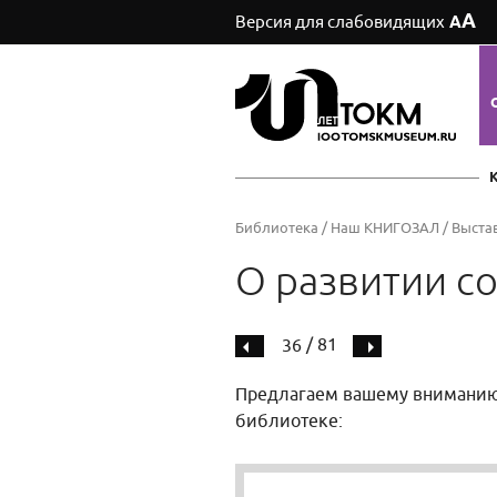
А
Версия для слабовидящих
А
Библиотека
/
Наш КНИГОЗАЛ
/
Выста
О развитии с
/ 81
36
Предлагаем вашему вниманию
библиотеке: