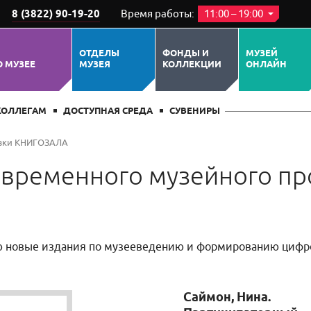
8 (3822) 90-19-20
Время работы:
11:00 – 19:00
ОТДЕЛЫ
ФОНДЫ И
МУЗЕЙ
О МУЗЕЕ
МУЗЕЯ
КОЛЛЕКЦИИ
ОНЛАЙН
КОЛЛЕГАМ
ДОСТУПНАЯ СРЕДА
СУВЕНИРЫ
вки КНИГОЗАЛА
овременного музейного пр
 новые издания по музееведению и формированию цифр
Саймон, Нина.