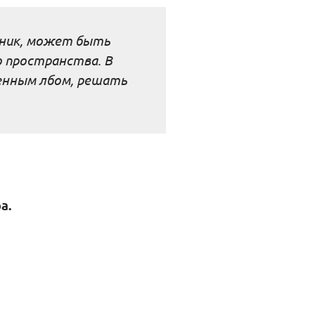
вник, может быть
о пространства. В
венным лбом, решать
а.