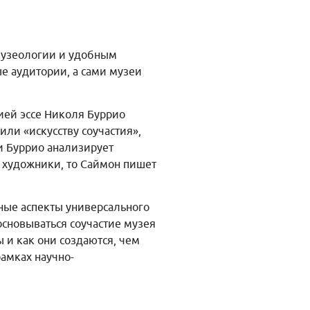
музеологии и удобным
е аудитории, а сами музеи
ией эссе Николя Буррио
или «искусству соучастия»,
и Буррио анализирует
и художники, то Саймон пишет
иные аспекты универсального
сновываться соучастие музея
 и как они создаются, чем
рамках научно-