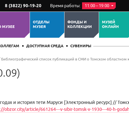
8 (3822) 90-19-20
Время работы:
11:00 – 19:00
ОТДЕЛЫ
ФОНДЫ И
МУЗЕЙ
О МУЗЕЕ
МУЗЕЯ
КОЛЛЕКЦИИ
ОНЛАЙН
КОЛЛЕГАМ
ДОСТУПНАЯ СРЕДА
СУВЕНИРЫ
/
Библиографический список публикаций в СМИ о Томском областном 
0.09)
 годах и история тети Маруси
[Электронный ресурс] // Томск
://obzor.city/article/661264---v-sibir-tomsk-v-1930---40-h-godah-