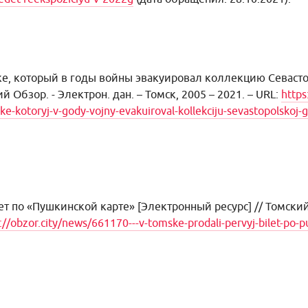
е, который в годы войны эвакуировал коллекцию Севасто
й Обзор. - Электрон. дан. – Томск, 2005 – 2021. – URL:
https
-kotoryj-v-gody-vojny-evakuiroval-kollekciju-sevastopolskoj-g
ет по «Пушкинской карте»
[Электронный ресурс] // Томский 
://obzor.city/news/661170---v-tomske-prodali-pervyj-bilet-po-p