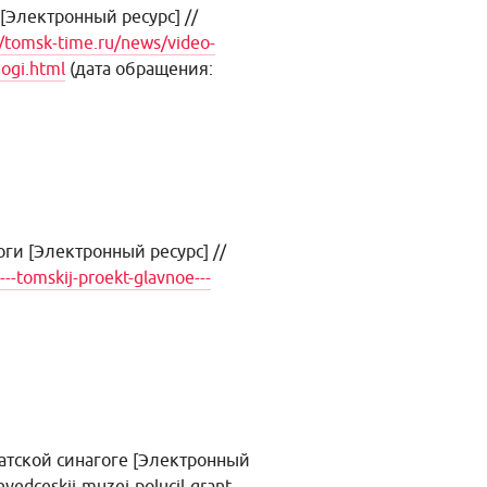
[Электронный ресурс] //
//tomsk-time.ru/news/video-
gogi.html
(дата обращения:
гоги
[Электронный ресурс] //
--tomskij-proekt-glavnoe---
атской синагоге [Электронный
evedceskij-muzej-polucil-grant-