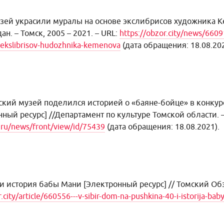
зей украсили муралы на основе экслибрисов художника 
ан. – Томск, 2005 – 2021. – URL:
https://obzor.city/news/66091
-ekslibrisov-hudozhnika-kemenova
(дата обращения: 18.08.202
ский музей поделился историей о «баяне-бойце» в конку
нный ресурс]
//Департамент по культуре Томской области. 
v.ru/news/front/view/id/75439
(дата обращения: 18.08.2021).
 и история бабы Мани
[Электронный ресурс] // Томский Обзо
.city/article/660556---v-sibir-dom-na-pushkina-40-i-istorija-bab