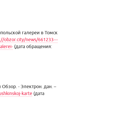
польской галереи в Томск
://obzor.city/news/661233---
alerei-
(дата обращения:
Обзор. - Электрон. дан. –
ushkinskoj-karte
(дата