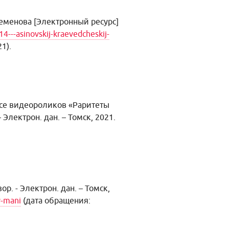
Кеменова
[Электронный ресурс]
4---asinovskij-kraevedcheskij-
1).
рсе видеороликов «Раритеты
–
Электрон. дан. – Томск, 2021.
р. - Электрон. дан. – Томск,
y-mani
(дата обращения: