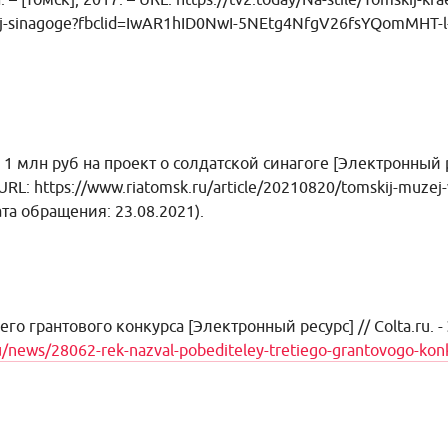
tskoj-sinagoge?fbclid=IwAR1hID0NwI-5NEtg4NfgV26fsYQomMHT
 млн руб на проект о солдатской синагоге [Электронный р
URL: https://www.riatomsk.ru/article/20210820/tomskij-muzej-v
ата обращения: 23.08.2021).
его грантового конкурса
[Электронный ресурс] // Colta.ru. - 
ru/news/28062-rek-nazval-pobediteley-tretiego-grantovogo-kon