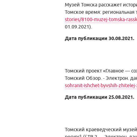
Музей Томска расскажет истор
Томское время: региональная т
stories/8100-muzej-tomska-rasska
01.09.2021).
Дата публикации 30.08.2021.
Томский проект «Главное — с
Томский Обзор. - Электрон. дан.
sohranit-ishchet-byvshih-zhitelej
Дата публикации 25.08.2021.
Томский краеведческий музей 
ресурс] // ТВ 2. – Электрон. дан