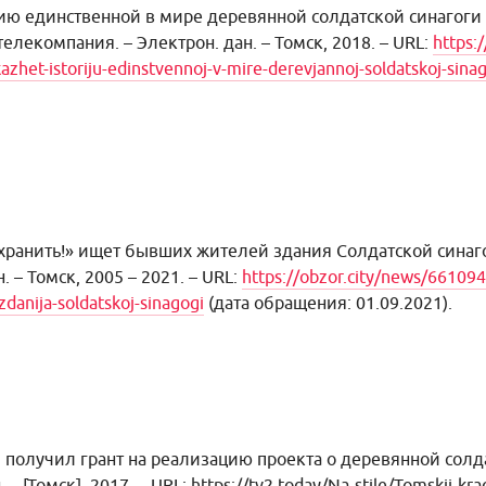
ию единственной в мире деревянной солдатской синагоги 
елекомпания. – Электрон. дан. – Томск, 2018. – URL:
https:
zhet-istoriju-edinstvennoj-v-mire-derevjannoj-soldatskoj-sina
охранить!» ищет бывших жителей здания Солдатской сина
 – Томск, 2005 – 2021. – URL:
https://obzor.city/news/661094-
-zdanija-soldatskoj-sinagogi
(дата обращения: 01.09.2021).
получил грант на реализацию проекта о деревянной солд
. – [Томск], 2017. – URL:
https://tv2.today/Na-stile/Tomskij-kra