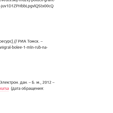
-l-juv1D1ZPHbbLpgvlQStx00cQ
есурс] // РИА Томск. –
iigral-bolee-1-mln-rub-na-
Электрон. дан. – Б. м., 2012 –
kursa
(дата обращения: