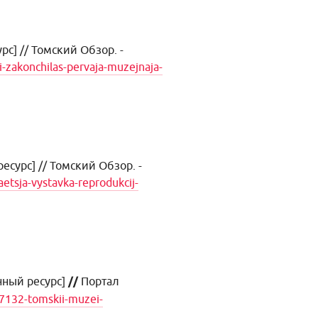
с] // Томский Обзор. -
i-zakonchilas-pervaja-muzejnaja-
сурс] // Томский Обзор. -
etsja-vystavka-reprodukcij-
нный ресурс]
//
Портал
7132-tomskii-muzei-