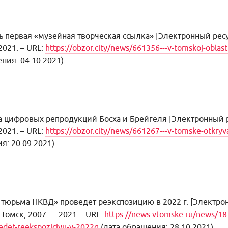
ь первая «музейная творческая ссылка»
[Электронный ресур
2021. – URL:
https://obzor.city/news/661356---v-tomskoj-oblast
ния: 04.10.2021).
а цифровых репродукций Босха и Брейгеля
[Электронный ре
2021. – URL:
https://obzor.city/news/661267---v-tomske-otkryva
я: 20.09.2021).
тюрьма НКВД» проведет реэкспозицию в 2022 г. [Электро
 Томск, 2007 — 2021. - URL:
https://news.vtomske.ru/news/18
edet-reekspoziciyu-v-2022g
(дата обращения: 28.10.2021).