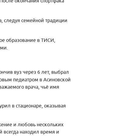
После окончания спортфака
, следуя семейной традиции
ое образование в ТИСИ,
ми.
ончив вуз через 6 лет, выбрал
тковым педиатром в Асиновской
важаемого врача, чьё имя
урил в стационаре, оказывая
жение и любовь нескольких
й всегда находил время и