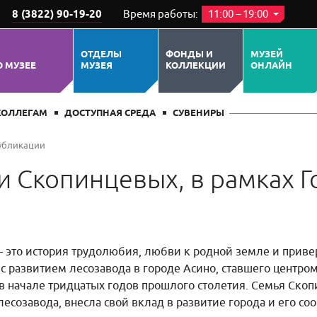
8 (3822) 90-19-20
Время работы:
11:00 – 19:00
ОТДЕЛЫ
ФОНДЫ И
МУЗЕЙ
О МУЗЕЕ
МУЗЕЯ
КОЛЛЕКЦИИ
ОНЛАЙН
КОЛЛЕГАМ
ДОСТУПНАЯ СРЕДА
СУВЕНИРЫ
убликации
и Скопинцевых, в рамках Г
 это история трудолюбия, любви к родной земле и прив
я с развитием лесозавода в городе Асино, ставшего центр
в начале тридцатых годов прошлого столетия. Семья Скоп
лесозавода, внесла свой вклад в развитие города и его со