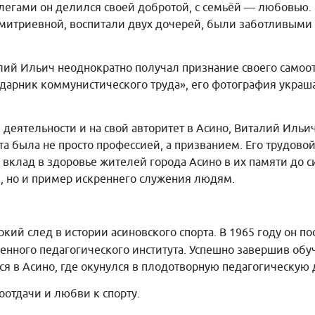
легами он делился своей добротой, с семьёй — любовью.
Дмитриевной, воспитали двух дочерей, были заботливыми
лий Ильич неоднократно получал признание своего самоот
дарник коммунистического труда», его фотография украш
й деятельности и на свой авторитет в Асино, Виталий Иль
та была не просто профессией, а призванием. Его трудовой
и вклад в здоровье жителей города Асино в их памяти до си
, но и пример искреннего служения людям.
кий след в истории асиновского спорта. В 1965 году он п
енного педагогического института. Успешно завершив обуч
я в Асино, где окунулся в плодотворную педагогическую 
оотдачи и любви к спорту.