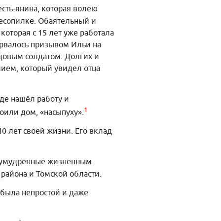
есть-янина, которая волею
лесопилке. Обаятельный и
оторая с 15 лет уже работала
ервалось призывом Ильи на
ядовым солдатом. Долгих и
лием, который увидел отца
де нашёл работу и
1
роили дом, «насыпуху».
0 лет своей жизни. Его вклад
и умудрённые жизненным
района и Томской области.
 была непростой и даже