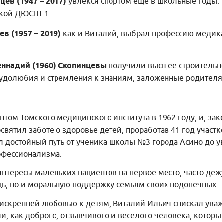
ев (1947 – 2017)
увлёкся спортом ещё в школьные годы. 
ской ДЮСШ-1.
в (1957 – 2019)
как и Виталий, выбрал профессию медика
еннадий (1960) Скопинцевы
получили высшее строительн
удолюбия и стремления к знаниям, заложенные родителя
нтом Томского медицинского института в 1962 году, и, зак
святил заботе о здоровье детей, проработав 41 год учас
 достойный путь от ученика школы №3 города Асино до у
офессионализма.
интересы маленьких пациентов на первое место, часто деж
ь, но и моральную поддержку семьям своих подопечных.
искренней любовью к детям, Виталий Ильич снискал ува
ли, как доброго, отзывчивого и весёлого человека, которы