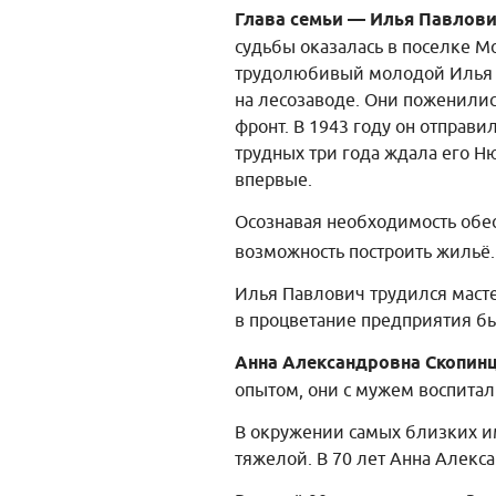
Глава семьи — Илья Павлов
судьбы оказалась в поселке М
трудолюбивый молодой Илья п
на лесозаводе. Они поженилис
фронт. В 1943 году он отправ
трудных три года ждала его Ню
впервые.
Осознавая необходимость обес
возможность построить жильё. 
Илья Павлович трудился мастер
в процветание предприятия б
Анна Александровна Скопин
опытом, они с мужем воспитал
В окружении самых близких и
тяжелой. В 70 лет Анна Алекс