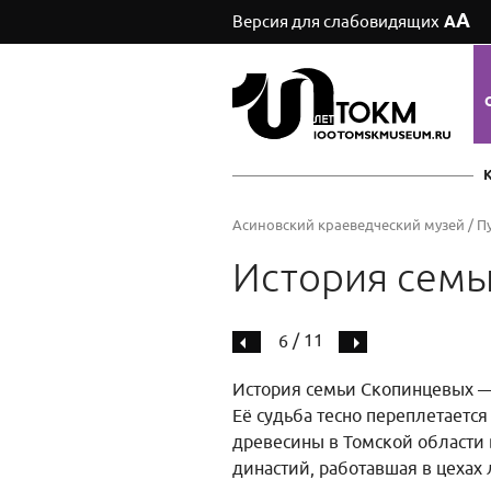
А
Версия для слабовидящих
А
Асиновский краеведческий музей
/
П
История семь
/ 11
6
История семьи Скопинцевых —
Её судьба тесно переплетаетс
древесины в Томской области 
династий, работавшая в цехах 