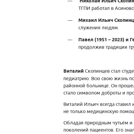
Николай Ильич Скопинц
ТГПИ работал в Асинов
Михаил Ильич Скопинце
служения людям.
Павел (1951 – 2023)
и Г
продолжив традиции тр
Виталий
Скопинцев стал студе
педиатрию. Всю свою жизнь по
районной больнице. Он прошел
стало символом доброты и пр
Виталий Ильич всегда ставил 
не только медицинскую помощ
Обладая природным чутьём и 
поколений пациентов. Его зна