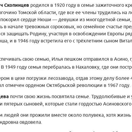
ич Скопинцев
родился в 1920 году в семье зажиточного кр
огочино Томской области, где все ее члены трудились на 
окорил сердце Нюши — девушки из многодетной семьи, к
ь в начале тревожных сороковых, но семейное счастье пр
ился защищать Родину, участвуя в освобождении Европы р
ша, и в 1946 году встретила его с трёхлетним сыном Вита
печивать свою семью, Илья пешком отправился в Асино, г
В 1949 году семья перебралась в Нахаловку, где они пост
ом в цехе погрузки лесозавода, отдав этому делу более 4
ыл отмечен орденом Октябрьской революции в 1967 году.
цева
почти свою жизнь посвятила семье. Трудолюбивые 
и пятерых сыновей, которые стали гордостью Асиновского 
м людей они прожили вместе около полувека, хотя жизнь
андровна овдовела.