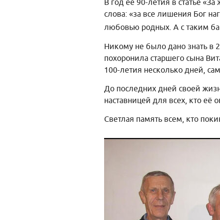
В год её 90-летия в статье «З
слова: «за все лишения Бог на
любовью родных. А с таким б
Никому не было дано знать в 
похоронила старшего сына Вита
100-летия несколько дней, са
До последних дней своей жиз
наставницей для всех, кто её 
Светлая память всем, кто пок