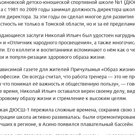
Асиновской детско-юношеской спортивной школе №1 (ДЮС
 а с 1981 по 2009 годы занимал должность директора школ
ля директора. За эти годы он сделал многое для развития 
ность не только в Томской области, но и за её пределами
выдающиеся заслуги Николай Ильич был удостоен нагрудн
» и «Отличник народного просвещения», а также многочис
и. Его коллеги и воспитанники вспоминают о нём как о ч
и и популя-ризации здорового образа жизни.
ависимой газете для жителей Причулымья «Образ жизни
ессии. Он всегда считал, что работа тренера — это не про
у что понимал её важность и общественную пользу», — гов
е время, Николай Ильич оставался верен своему делу, вид
доровому образу жизни и стремление к высоким целям.
ская ДЮСШ-1 пережила сложные времена, сохранив свою з
рации школа активно развивалась: были отремонтированы
учших в регионе, в Асино появился плавательный бассейн.