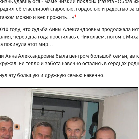
а жизнь удавшуюся - маме низкий поклон» (газета «Образ 
градил её счастливой старостью, гордостью и радостью за 
1
агажом можно и век прожить…»
2010 году, что судьба Анны Александровны продолжала исп
лия, через два года простилась с Николаем, потом с Миха
ма покинула этот мир…
ни Анна Александровна была центром большой семьи, авт
окружал. Её тепло и забота навечно остались в сердцах род
инул эту большую и дружную семью навечно...