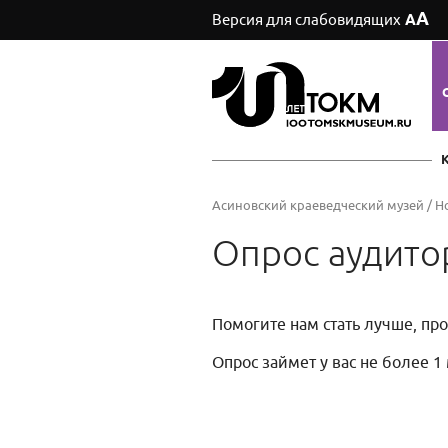
А
Версия для слабовидящих
А
Асиновский краеведческий музей
/
Н
Опрос аудито
Помогите нам стать лучше, пр
Опрос займет у вас не более 1