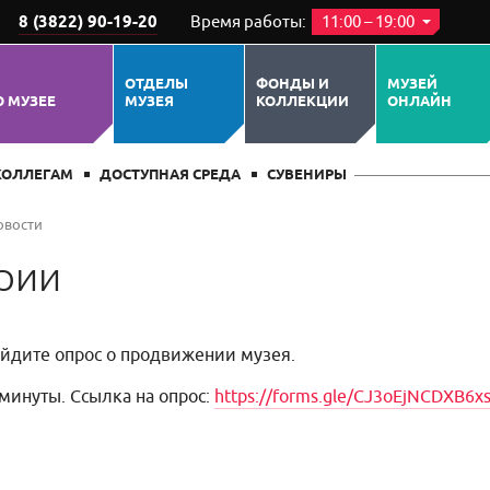
8 (3822) 90-19-20
Время работы:
11:00 – 19:00
ОТДЕЛЫ
ФОНДЫ И
МУЗЕЙ
О МУЗЕЕ
МУЗЕЯ
КОЛЛЕКЦИИ
ОНЛАЙН
КОЛЛЕГАМ
ДОСТУПНАЯ СРЕДА
СУВЕНИРЫ
овости
рии
ойдите опрос о продвижении музея.
 минуты. Ссылка на опрос:
https://forms.gle/CJ3oEjNCDXB6x