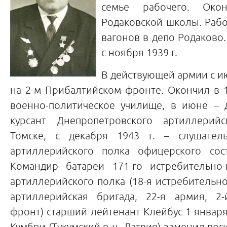
семье рабочего. Око
Родаковской школы. Раб
вагонов в депо Родаково
с ноября 1939 г.
В действующей армии с ию
на 2-м Прибалтийском фронте. Окончил в 1
военно-политическое училище, в июне – д
курсант Днепропетровского артиллерий
Томске, с декабря 1943 г. – слушатель
артиллерийского полка офицерского сос
Командир батареи 171-го истребительно-
артиллерийского полка (18-я истребительн
артиллерийская бригада, 22-я армия, 2
фронт) старший лейтенант Клейбус 1 января 
Кумбри (Тукумский р-н, Латвия) заменил пог