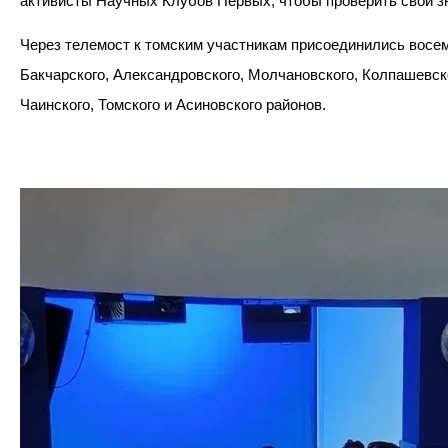
активисты Научных Клубов Первых, чтобы проверить свои з
Через телемост к томским участникам присоединились восем
Бакчарского, Александровского, Молчановского, Колпашевско
Чаинского, Томского и Асиновского районов.