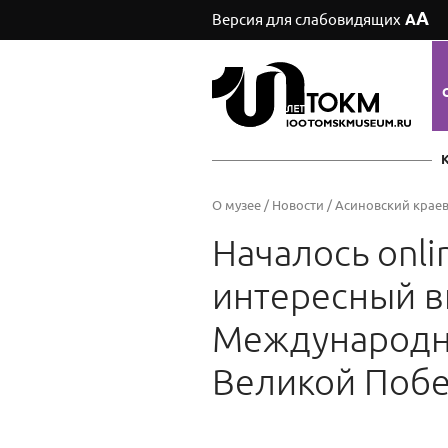
А
Версия для слабовидящих
А
О музее
/
Новости
/
Асиновский крае
Началось onli
интересный 
Международно
Великой Побе