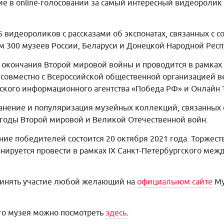
ие в online-голосовании за самый интересный видеороли
 видеороликов с рассказами об экспонатах, связанных с 
м 300 музеев России, Беларуси и Донецкой Народной Рес
ю окончания Второй мировой войны и проводится в рамка
совместно с Всероссийской общественной организацией в
йского информационного агентства «Победа РФ» и Онлайн
ранение и популяризация музейных коллекций, связанных
 годы Второй мировой и Великой Отечественной войн.
ние победителей состоится 20 октября 2021 года. Торже
ируется провести в рамках IX Санкт-Петербургского меж
принять участие любой желающий на
официальном сайте
Му
го музея можно посмотреть
здесь
.