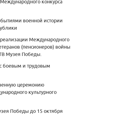
к Международного конкурса
событиями военной истории
публики
х реализации Международного
етеранов (пенсионеров) войны
 ТВ Музея Победы.
 с боевым и трудовым
ственную церемонию
дународного культурного
зея Победы до 15 октября