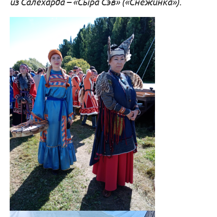
из Салехарда – «Сыра Сэв» («Снежинка»).