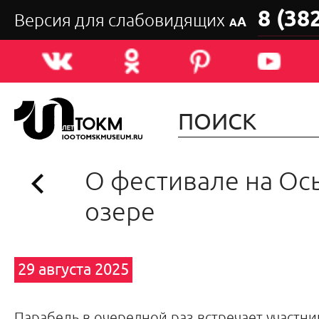
8 (38
Версия для слабовидящих
А
А
О фестивале на Ос
озере
29 августа 2025
Парабель в очередной раз встречает участни