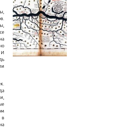
ы,
в.
ы,
се
на
но
 И
дь
ли
к.
да
и,
ые
ом
 в
на