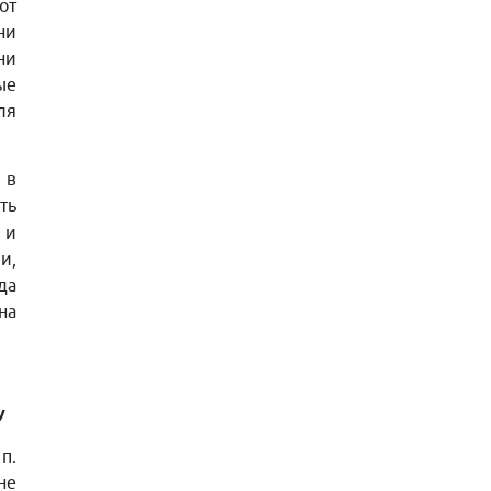
от
ни
ни
ые
ля
 в
ть
 и
и,
да
на
У
п.
не