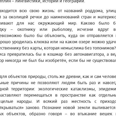
иплин – лингвистики, истории и географии.
аходится всю свою жизнь: от названий роддома, улиц
й за околицей речки до наименований стран и материко
чивают для нас окружающий мир. Каково было б
дку – охотнику или рыболову, исчезни вдруг в
Невозможно было бы объяснить, куда он отправляется 
орошо уродилась клюква или на каком озере можно удач
ественнику без карты, которая немыслима без топонимов?
са превратилась бы в кошмар без автонавигатора, а ве
р никогда не был бы изобретён, если бы не существова
ля объектов природы, столь же древни, как и сам челове
ьные причины не позволяют людям быть раз и навсег
дной территории: экологические катаклизмы, эпидеми
аставляют перемещаться в пространстве как отдельн
 целые народы. И всякий раз местность с приход
ткрываться» заново. Познание новой земли выливается
ых объектов, образно говоря – во втыкание вешек 