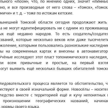
ельного
«тоом»
, что, по мнению одних, значит
«тёмны
нно, и все производные от него слова – «Томск», «Томск
мичи» и т. д. – тоже по истокам кетские.
 нынешней Томской области сегодня продолжают жить
ка не могут идентифицировать ни с одним из проживающ
ых ещё недавно народов. То есть создатель/создате
азваний, которые несколько веков или даже тысячелет
околение, которыми пользовались разноязыкие наследни
ны на современных картах и внесены в автонавигатор
Учёные исследуют этот пласт топонимического наследия,
сли всем привычные и простые, на первый взгля
могут выявить ещё несколько бывших обитателей томск
едовательского процесса является то обстоятельство, ч
ествуют в своей изначальной форме. Новосёлы – носите
ледство вместе с территорией ещё и кучу непонятных 
роизношении географических названий, начина
д нормы своего языка.