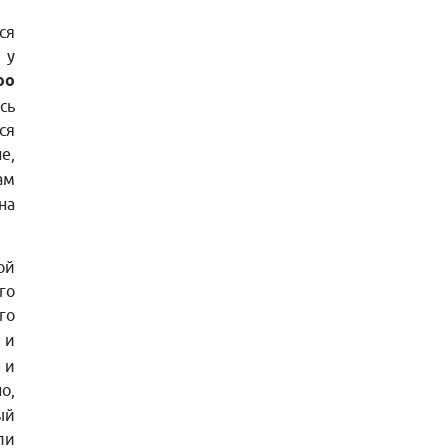
ся
 у
оо
сь
ся
е,
ам
на
ой
го
го
и
 и
о,
ый
ли