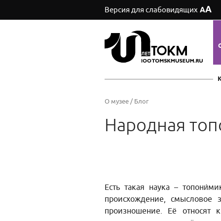
А
Версия для слабовидящих
А
О музее
/
Блог
Народная топ
Есть такая наука – топони́м
происхождение, смысловое з
произношение. Её относят 