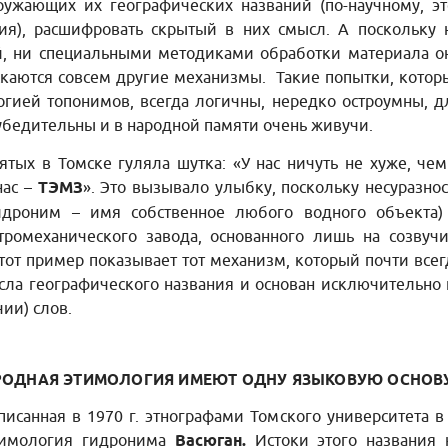
ужающих их географических названий (по-научному, эт
ия), расшифровать скрытый в них смысл. А поскольку 
, ни специальными методиками обработки материала о
скаются совсем другие механизмы. Такие попытки, котор
гией топонимов, всегда логичны, нередко остроумны, д
убедительны и в народной памяти очень живучи.
тых в Томске гуляла шутка: «У нас ничуть не хуже, чем
 нас –
ТЭМЗ
». Это вызывало улыбку, поскольку несуразнос
гидроним – имя собственное любого водного объекта)
ромеханического завода, основанного лишь на созвучи
от пример показывает тот механизм, который почти всег
сла географического названия и основан исключительно 
ии) слов.
АРОДНАЯ ЭТИМОЛОГИЯ ИМЕЮТ ОДНУ ЯЗЫКОВУЮ ОСНОВ
санная в 1970 г. этнографами Томского университета в 
тимология гидронима
Васюган.
Истоки этого названия 