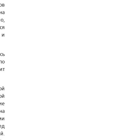
ов
на
о,
ся
 и
сь
по
ит
ой
ой
ие
на
ми
ед
й.