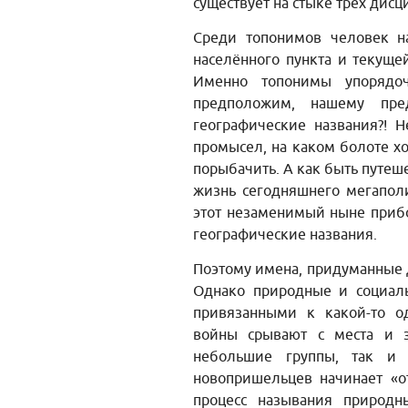
существует на стыке трёх дисц
Среди топонимов человек н
населённого пункта и текуще
Именно топонимы упорядо
предположим, нашему пре
географические названия?! 
промысел, на каком болоте х
порыбачить. А как быть путеш
жизнь сегодняшнего мегаполи
этот незаменимый ныне прибо
географические названия.
Поэтому имена, придуманные д
Однако природные и социал
привязанными к какой-то о
войны срывают с места и з
небольшие группы, так и
новопришельцев начинает «о
процесс называния природн