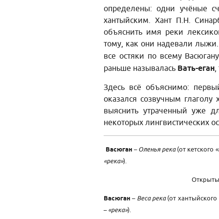
определены: одни учёные сч
хантыйским. Хант П.Н. Синар
объяснить имя реки лексикой
тому, как они надевали лыжи
все остяки по всему Васюгану
раньше называлась
Вать-еган
,
Здесь всё объяснимо: первы
оказался созвучным глаголу 
выяснить утраченный уже д
некоторых лингвистических о
Васюган
–
Оленья река
(от кетского
«
«река»
).
Открытые
Васюган
–
Веса река
(от хантыйского
–
«река»
).