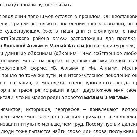
т вату словари русского языка.
сс эволюции топонимов остался в прошлом. Он неостанов
мени. Причём не только в появлении новых названий, но и
 существующих. Уже в наши дни я столкнулся с так
Октябрьского района ХМАО расположены два посёлка
ми
Большой Атлым
и
Малый Атлым
(по названиям речек, 
ти длинные ойконимы (ойконим – имя собственное любо
экономии места на картах и дорожных указателях ста
укороченной форме: «Б. Атлым» и «М. Атлым». Местн
 пошло по тому же пути. И в итоге? Старшее поколение е
ные названия, а молодёжь очень удивляется, когда п
порта в графе регистрации видит двусложное имя свое
итали, что их малая родина зовётся
Батлым
и
Матлым
.
гвистов, историков, географов – привлекают вопро
 неотъемлемое качество высших приматов и человека
изации ничуть не меньше, чем труд. Посему пусть и далёк
 люди тоже пытаются найти слово или слова, послуживш