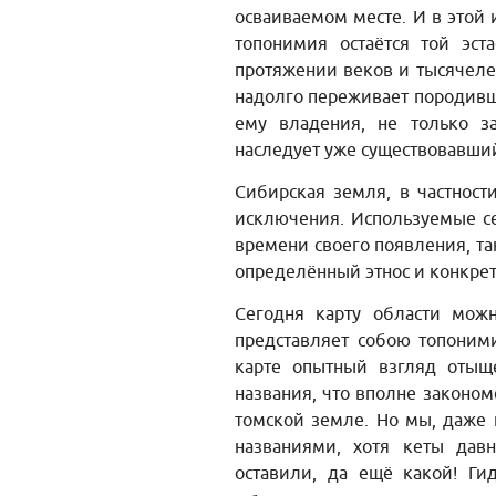
осваиваемом месте. И в этой 
топонимия остаётся той эст
протяжении веков и тысячелет
надолго переживает породивш
ему владения, не только з
наследует уже существовавший
Сибирская земля, в частност
исключения. Используемые се
времени своего появления, та
определённый этнос и конкре
Сегодня карту области мож
представляет собою топоними
карте опытный взгляд отыще
названия, что вполне законом
томской земле. Но мы, даже 
названиями, хотя кеты дав
оставили, да ещё какой! Г