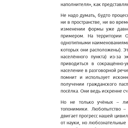
наполнителя», как представляю
Не надо думать, будто проце
ни в пространстве, ни во вре
изменении формы уже давно
примером. На территории 
однотипными наименования
которых они расположены). Э
населённого пункта) из-за 
приводиться в сокращённо-
население в разговорной речи
помнит и использует искон
получении гражданского пас
посёлка. Они ведь искренне сч
Но не только учёных – лин
топонимики. Любопытство –
двигает прогресс нашей цивил
от науки, но любознательные