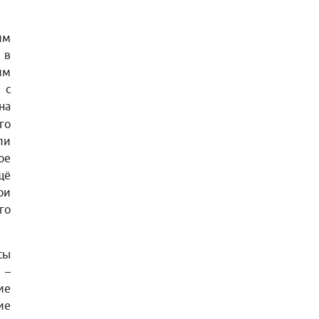
им
 в
им
 с
на
го
ли
ое
щё
ри
го
сы
 –
ие
ие