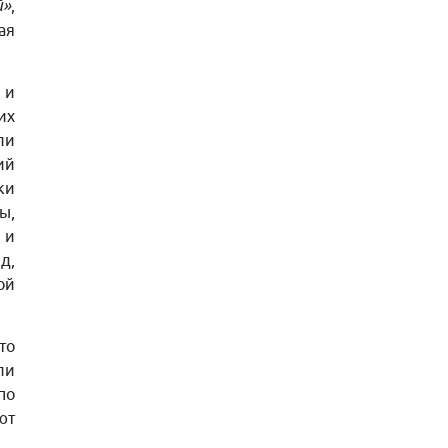
й»
,
ая
 и
их
ли
ий
ки
ы,
 и
д,
ой
то
ли
по
ют