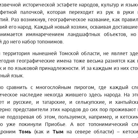
извечной исторической эстафете народов, культур и язык
афетной палочкой, которая переходит из рук в руки 
ий. Раз возникнув, географическое название, как правил
ий его народ. Каждый новый хозяин, осваивая доставшие
анимается имянаречением ландшафтных объектов, но
 до него набор топонимов.
и территория нынешней Томской области, не являет зде
годня географические имена тоже весьма разнятся как 
к и по языковой принадлежности. И за каждым из них сто
тный язык.
но сравнить с многослойным пирогом, где каждый сл
ческое наследие некогда жившего здесь народа. На эт
т и русские, и татарские, и селькупские, и хантыйск
ерно: представители этих народов до сих пор проживают 
не подозревая об этом, пользуемся, например, и кетски
но уже покинули Приобье. А вот топонимический сл
идроним
Томь
(как и
Тым
на севере области) – кетски