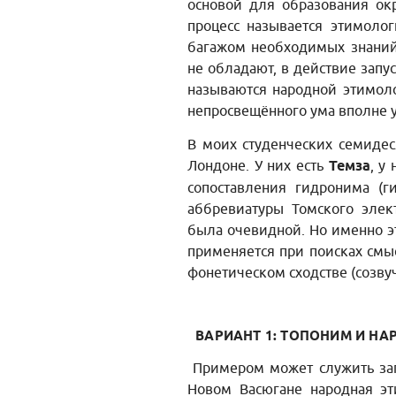
основой для образования окр
процесс называется этимолог
багажом необходимых знаний
не обладают, в действие запу
называются народной этимоло
непросвещённого ума вполне 
В моих студенческих семидеся
Лондоне. У них есть
Темза
, у
сопоставления гидронима (
аббревиатуры Томского элект
была очевидной. Но именно эт
применяется при поисках смы
фонетическом сходстве (созвуч
ВАРИАНТ 1: ТОПОНИМ И Н
Примером может служить запи
Новом Васюгане народная э