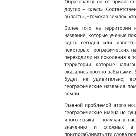
Образовался он от прилагат
других –
«река»
. Соответстве
область», «томская земля», «то
Более того, на территории
названия, которые учёные по
здесь сегодня или известн
некоторых географических н
переходили из поколения в п
территории, которые написа
оказались прочно забытыми. 
будет не удивительно, е
географические названия по
земли.
Главной проблемой этого иссл
географические имена не сущ
иного языка – получая в нас
значению и сложных в п
приспосабливать эти слова по