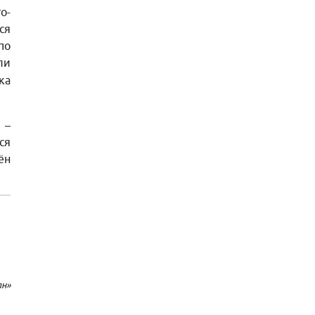
о-
ся
по
ли
ка
 –
ся
ён
ан»