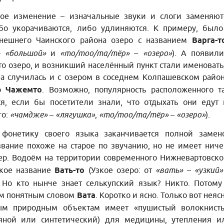
кое изменение – изначальные звуки и слоги заменяют
бо укорачиваются, либо удлиняются. К примеру, было
ынешнего Чаинского района озеро с названием
Варга-т
–
«большой»
и
«то/тоо/та/тёр»
–
«озеро»
). А появили
это озеро, и возникший населённый пункт стали именовать
а случилась и с озером в соседнем Колпашевском район
о
Чажемто
. Возможно, популярность расположенного т
я, если бы посетители знали, что отдыхать они едут 
го:
«чамдже»
–
«лягушка»
,
«то/тоо/та/тёр»
–
«озеро»
).
 фонетику своего языка заканчивается полной замен
звание похоже на старое по звучанию, но не имеет ниче
ер. Водоём на территории современного Нижневартовско
ское название
Вать-то
(Узкое озеро: от
«вать»
–
«узкий»
. Но кто нынче знает селькупский язык? Никто. Потому
сем понятным словом
Вата
. Коротко и ясно. Только вот неясн
ным природным объектам имеет «пушистый волокнист
тяной или синтетический) для медицины, утепления и