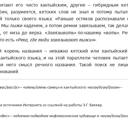
итают его чисто хантыйским, другие – гибридным кет
бин, разумеется, кетских слов не знал и потому пытал
 только своего языка: «Раньше остяков распознавали 
. Мы лыжи наденем, а потом ремни завязываем, так дела
, от низа до верха.
«Завязывать»
по-нашему
«вать»
. Ре
 то есть
«Река, где люди завязывают лыжи»
».
й корень названия – неважно кетский или хантыйский
хантыйского языка, и на этой параллели человек пытает
ля него смысл речного названия. Такой поиск не лиш
снований.
вас/вассйс»
–
«олень/олень-самец»
и хантыйского
«юган/ёган/йоган»
–
 источники Интернета со ссылкой на работы Э.Г. Беккер.
«Вес»
–
подземно-подводное мифологическое чудовище
и
«юган/ёган/йог