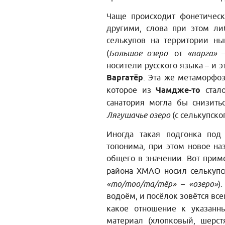
Чаще происходит фонетичес
другими, слова при этом ли
селькупов на территории н
(
Большое озеро
: от
«варга»
носители русского языка – и 
Варгатёр
. Эта же метаморфоз
которое из
Чамдже-то
стал
санатория могла бы снизитьс
Лягушачье озеро
(с селькупско
Иногда такая подгонка под
топонима, при этом новое на
общего в значении. Вот прим
района ХМАО носил селькуп
«то/тоо/та/тёр»
–
«озеро»
)
водоём, и посёлок зовётся в
какое отношение к указан
материал (хлопковый, шерс