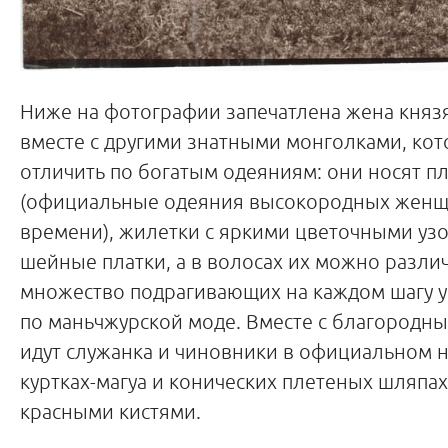
Ниже на фотографии запечатлена жена князя
вместе с другими знатными монголками, ко
отличить по богатым одеяниям: они носят п
(официальные одеяния высокородных женщ
времени), жилетки с яркими цветочными уз
шейные платки, а в волосах их можно разли
множество подрагивающих на каждом шагу 
по маньчжурской моде. Вместе с благородн
идут служанка и чиновники в официальном н
куртках-магуа и конических плетеных шляпах
красными кистями.