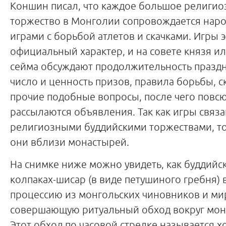
Коншин писал, что каждое большое религио
торжество в Монголии сопровождается нар
играми с борьбой атлетов и скачками. Игры э
официальный характер, и на совете князя и
сейма обсуждают продолжительность праздн
число и ценность призов, правила борьбы, с
прочие подобные вопросы, после чего повс
рассылаются объявления. Так как игры связа
религиозными буддийскими торжествами, то
они вблизи монастырей.
На снимке ниже можно увидеть, как буддийс
колпаках-шисар (в виде петушиного гребня)
процессию из монгольских чиновников и ми
совершающую ритуальный обход вокруг мон
Этот обход по часовой стрелке называется х