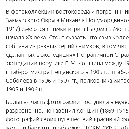
В фотоколлекции востоковеда и погранични
Заамурского Округа Михаила Полумордвинов
1917) имеются снимки игрищ Надома в Монг
начала ХХ века. Стоит сказать, что сама колл
собрана из разных серий снимков, в том чис
сделанных в экспедициях Пограничной Стра
экспедиции поручика Г. М. Коншина между 190
штаб-ротмистра Пещанского в 1905 г., штаб-
Соболева в 1906 и 1907 гг., полковника Хитро
1905 и 1906 гг.
Большая часть фотографий поступила в музе
разрозненно, но Гавриил Коншин (1869-1915
фотографий своих путешествий красивый ф
желтой бархатной обложке (ТОКМ ФФ 9970).