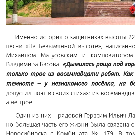
Именно история о защитниках высоты 224,1
песни «На Безымянной высоте», написанно
Михаилом Матусовским и композитором
Владимира Басова.
«Дымилась роща под горо
только трое из восемнадцати ребят. Как 
темноте – у незнакомого посёлка, на 
допустил поэт в своих стихах: из восемнадц
а не трое.
Один из них – рядовой Герасим Ильич Лап
но большая часть его жизни была связана 
Новосибирска с Комбината № 179. В том