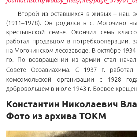
journal.nso.ru/wodby_files/files/page_379/01
Второй из оставшихся в живых – наш зем
(1911–1978). Он родился в с. Могочино н
крестьянской семье. Окончил семь клас
работал продавцом в потребкооперации, з
на Могочинском лесозаводе. В октябре 1934 
го. По возвращении из армии стал нача
Совете Осоавиахима. С 1937 г. работа
комсомольской организации с 1928 год
добровольцем в июле 1943 г. Боевое крещени
Константин Николаевич Вла
Фото из архива ТОКМ