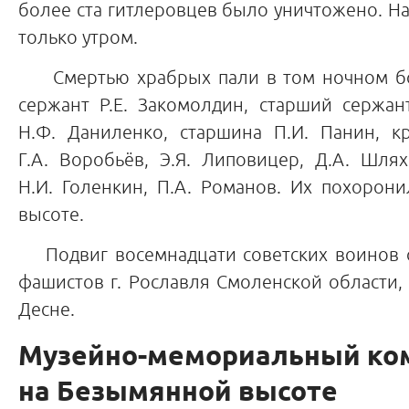
более ста гитлеровцев было уничтожено. На
только утром.
Смертью храбрых пали в том ночном бою
сержант Р.Е. Закомолдин, старший сержант
Н.Ф. Даниленко, старшина П.И. Панин, кр
Г.А. Воробьёв, Э.Я. Липовицер, Д.А. Шляхо
Н.И. Голенкин, П.А. Романов. Их похорон
высоте.
Подвиг восемнадцати советских воинов о
фашистов г. Рославля Смоленской области, 
Десне.
Музейно-мемориальный ко
на Безымянной высоте