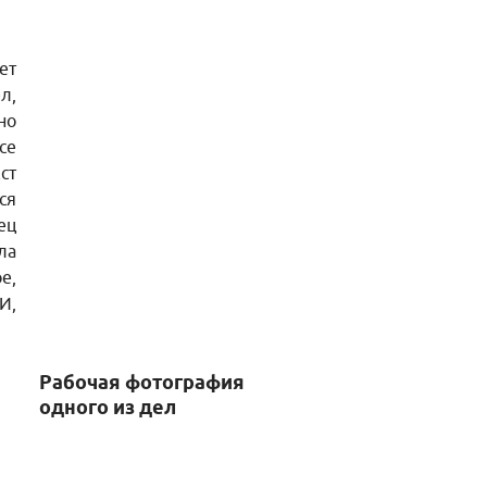
ет
л,
но
се
ст
ся
ец
ла
е,
И,
Рабочая фотография
одного из дел