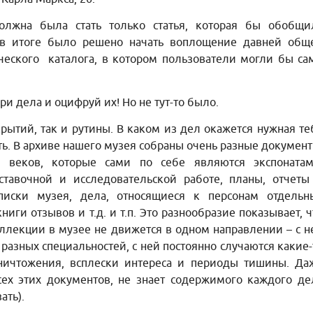
должна была стать только статья, которая бы обобщи
в итоге было решено начать воплощение давней общ
ческого каталога, в котором пользователи могли бы са
ри дела и оцифруй их! Но не тут-то было.
крытий, так и рутины. В каком из дел окажется нужная те
ть. В архиве нашего музея собраны очень разные документ
 веков, которые сами по себе являются экспонатам
тавочной и исследовательской работе, планы, отчеты
писки музея, дела, относящиеся к персонам отдельн
ниги отзывов и т.д. и т.п. Это разнообразие показывает, ч
ллекции в музее не движется в одном направлении – с н
азных специальностей, с ней постоянно случаются какие-
ничтожения, всплески интереса и периоды тишины. Да
ех этих документов, не знает содержимого каждого де
ать).