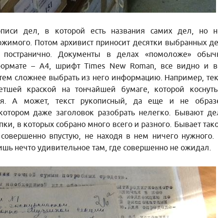
описи дел, в которой есть названия самих дел, но н
ржимого. Потом архивист приносит десятки выбранных де
ь постранично. Документы в делах «помоложе» обыч
формате – А4, шрифт Times New Roman, все видно и в
 тем сложнее выбрать из него информацию. Например, тек
етшей краской на тончайшей бумаге, которой коснуть
ся. А может, текст рукописный, да еще и не образ
котором даже заголовок разобрать нелегко. Бывают де
ки, в которых собрано много всего и разного. Бывает тако
совершенно впустую, не находя в нем ничего нужного. 
дишь нечто удивительное там, где совершенно не ожидал.