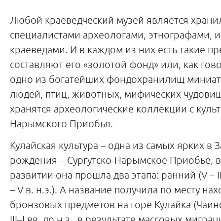
Любой краеведческий музей является хран
специалистами археологами, этнографами, и
краеведами. И в каждом из них есть такие п
составляют его «золотой фонд» или, как гово
одно из богатейших фондохранилищ миниат
людей, птиц, животных, мифических чудовищ
хранятся археологические коллекции с культ
Нарымского Приобья.
Кулайская культура – одна из самых ярких в 
рождения – Сургутско-Нарымское Приобье, врем
развитии она прошла два этапа: ранний (V – II в
– V в. н.э.). А название получила по месту на
бронзовых предметов на горе Кулайка (Чаинс
III–I вв. до н.э., в результате массовых мигр