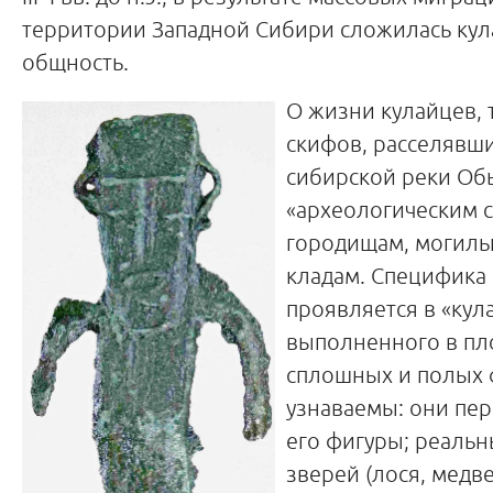
территории Западной Сибири сложилась кула
общность.
О жизни кулайцев,
скифов, расселявш
сибирской реки Обь
«археологическим с
городищам, могиль
кладам. Специфика
проявляется в «кул
выполненного в пл
сплошных и полых ф
узнаваемы: они пер
его фигуры; реальны
зверей (лося, медве