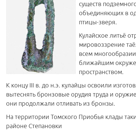
существ подземног
объединяющих в од
птицы-зверя.
Кулайское литьё от
мировоззрение таё
всем многообразии
ближайшим окруже
пространством.
К концу III в. до н.э. кулайцы освоили изгот
вытеснять бронзовые орудия труда и оружие
они продолжали отливать из бронзы.
На территории Томского Приобья клады так
районе Степановки