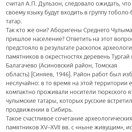
считал А.П. Дульзон, следовало ожидать, что
своему языку будут входить в группу тоболо
татар.
Так кто же они? Аборигены Среднего Чулым
пришлое население? Ответить на этот вопро
предстояло в результате раскопок археолог
памятников в окрестностях деревень Тургай 
Балагачево (Асиновский район, Томская
область) [Синяев, 1946]. Район работ был из
неслучайно: в то время на этой территории 
компактно проживали носители тюркского я
чулымские татары, которых русские встрети
продвижении в Сибирь.
Такое счастливое сочетание археологически
памятников XV–XVII вв. с «ныне живущим», и