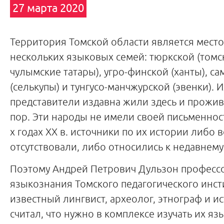
27 марта 2020
Территория Томской области является место
нескольких языковых семей: тюркской (томс
чулымские татары), угро-финской (ханты), с
(селькупы) и тунгусо-манчжурской (эвенки). И
представители издавна жили здесь и прожив
пор. Эти народы не имели своей письменност
х годах XX в. источники по их истории либо 
отсутствовали, либо относились к недавнем
Поэтому Андрей Петрович Дульзон професс
языкознания Томского педагогического инсти
известный лингвист, археолог, этнограф и ис
считал, что нужно в комплексе изучать их яз