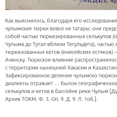
Как выяснилось, благодаря его исследовани
чулымские тюрки вовсе не татары; они пред
собой частью тюркизированных селькупов (о
Чулыма до Тутал вблизи Тегульдета), частью 
тюркизованных кетов (енисейских остяков) – 
Ачинску. Тюркское влияние распространяло
с территории нынешней Хакасии и Казахстан
Зафиксированное деление чулымско-тюркско
диалекты отражает … былое географическое
селькупов и кетов в бассейне реки Чулым [Ду
Архив ТОКМ. Ф. 3. Оп. 9. Д. 9. Л. 1об.].